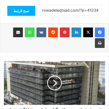
نسخ الرابط
فيسبوك
‫X
لينكدإن
بينتيريست
واتساب
مشاركة عبر البريد
طباعة
المصرف
المتحد
يحصد
15
جائزة
محلية
ودولية
تؤكد
ريادته