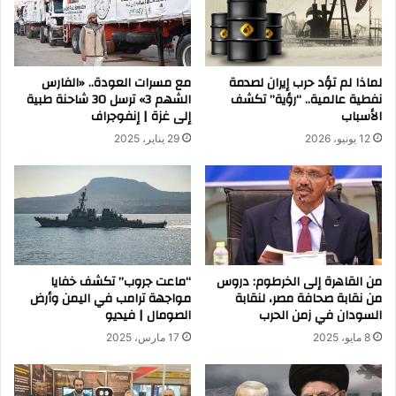
لماذا لم تؤد حرب إيران لصدمة
مع مسرات العودة.. «الفارس
نفطية عالمية.. “رؤية” تكشف
الشهم 3» ترسل 30 شاحنة طبية
الأسباب
إلى غزة | إنفوجراف
12 يونيو، 2026
29 يناير، 2025
من القاهرة إلى الخرطوم: دروس
“ماعت جروب” تكشف خفايا
من نقابة صحافة مصر، لنقابة
مواجهة ترامب في اليمن وأرض
السودان في زمن الحرب
الصومال | فيديو
8 مايو، 2025
17 مارس، 2025