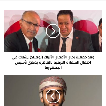
وفد
جمعية
رجال
الأعمال
الأتراك
(تومياد)
يشارك
في
احتفال
وفد جمعية رجال الأعمال الأتراك (تومياد) يشارك في
السفارة
احتفال السفارة التركية بالقاهرة بذكرى تأسيس
التركية
الجمهورية
بالقاهرة
بذكرى
تأسيس
ذي
الجمهورية
يزن
بن
هيثم
آل
سعيد