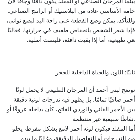
بينما المرجان الصناعي أو المقلد يكون دافئًا وجافًا لأن
خامه الأساسي عادة من البلاستيك أو الراتنج الصناعي.
وللتأكد، يمكن وضع القطعة على راحة اليد لبضع ثواني،
فإذا شعر الشخص بانخفاض طفيف في حرارتها، فغالبًا
هي طبيعية، أما إذا بقيت دافئة، فليست أصلية.
ثانيًا: اللون والحياة الداخلية للحجر
توضح لبنى أحمد أن المرجان الطبيعي لا يحمل لونًا
أحمر صافيًا تمامًا، بل يظهر فيه تدرجات لونية دقيقة
بين الأحمر القاني والوردي الفاتح، كأن بداخله عروقًا أو
نقاطًا طبيعية غير منتظمة.
أما المقلد فيكون لونه أحمر لامع بشكل مفرط، يخلو
من التدرجات أو التفاصيل الدقيقة، وغالبًا ما يبدو