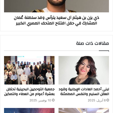
يترأس
وفد
سلطنة
ذي يزن بن هيثم آل سعيد يترأس وفد سلطنة عُمان
عُمان
المشارك في حفل افتتاح المتحف المصري الكبير
المشارك
في
حفل
افتتاح
مقالات ذات صلة
المتحف
المصري
الكبير
لبنى أحمد: العادات الإيجابية وقود
جمعية التوحديين البحرينية تحتفل
العقل السليم والنفس المطمئنة
بعشرة أعوام من العطاء والتمكين
8 أبريل، 2025
10 نوفمبر، 2025