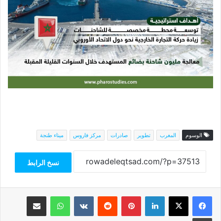
الوسوم
المغرب
تطوير
صادرات
مركز فاروس
ميناء طنجة
نسخ الرابط
فيسبوك
‫X
لينكدإن
بينتيريست
واتساب
مشاركة عبر البريد
طباعة