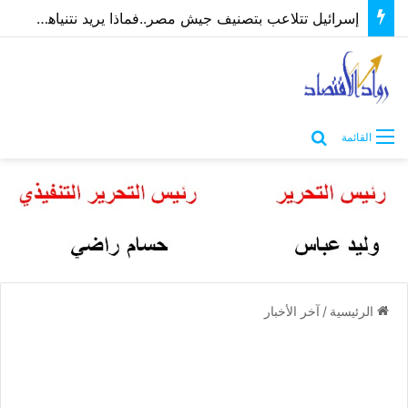
إسرائيل تتلاعب بتصنيف جيش مصر..فماذا يريد نتنياهو؟ “ماعت” تُجيب | فيديو
بحث عن
القائمة
الرئيسية
/
آخر الأخبار