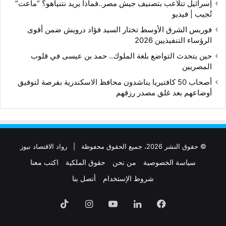
إسرائيل تتلاعب بتصنيف جيش مصر..فماذا يريد نتنياهو؟ “ماعت”
تُجيب | فيديو
فوربس الشرق الأوسط تختار السيد فؤاد درويش ضمن أقوى
الرؤساء التنفيذيين 2026
حين يتحدث التواضع بلغة الملوك.. حمد بن عيسى في قلوب
المصريين
أصحاب 50 كافتيريا يناشدون محافظ الاسكندرية بفرصة لتوفيق
أوضاعهم بعد غلق مصدر رزقهم
© حقوق النشر 2026، جميع الحقوق محفوظة |
رواد الاقتصاد نيوز
سياسة الخصوصية
من نحن
حقوق الملكية
اكتب معنا
شروط الإستخدام
أتصل بنا
فيسبوك
لينكدإن
‫YouTube
انستقرام
‫TikTok