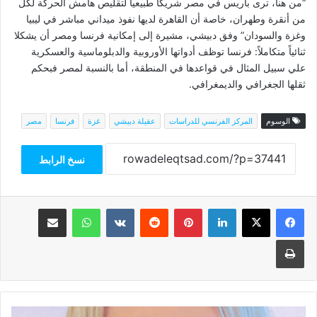
“من هنا، ترى باريس في مصر شريكاً طبيعياً لتقليص هامش الحركة لكل
من أنقرة وطهران، خاصة أن القاهرة لديها نفوذ ميداني مباشر في ليبيا
وغزة والسودان” وفق دبيشي، مشيرة إلى إمكانية فرنسا ومصر أن يشكلا
ثنائياً متكاملاً: فرنسا توظف أدواتها الأوروبية والدبلوماسية والعسكرية
علي سبيل المثال في قواعدها في المنطقة، أما بالنسبة لمصر فبحكم
ثقلها الجغرافي والديمغرافي.
الوسوم
المركز الفرنسي للدراسات
عقيلة دبيشي
غزة
فرنسا
مصر
نسخ الرابط
فيسبوك
‫X
لينكدإن
بينتيريست
واتساب
مشاركة عبر البريد
طباعة
مدير