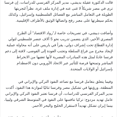
قالت الدكتورة عقيلة بديشي، مدير المركز الفرنسي للدراسات، إن فرنسا
ترى في مصر شريكاً لا غنى عنه في إدارة ملف غزة، نظراً لتجربتها
الطويلة في التعامل المباشر مع الفصائل الفلسطينية وإسرائيل، وكذلك
بحكم سيطرتها على معبر رفح واتصالها الوثيق بالأطراف الإقليمية.
وأضافت دبيشي، في تصريحات خاصة لـ”رواد الاقتصاد” أن الطرح
المصري الأخير، الذي يتضمن تدريب نحو 5 آلاف عنصر فلسطيني لتولي
إدارة القطاع تحت إشراف دولي، يقرأ في باريس على أنه محاولة عملية
لإيجاد مخرج من فراغ السلطة وتجنب العودة إلى الفوضى، لافتة إلى دعم
فرنسا عادةً لمثل هذه المبادرات المصرية لأنها تعفيها من الانخراط
المباشر وتمنحها فرصة للتأثير عبر الاتحاد الأوروبي دون الاصطدام
بإسرائيل أو الولايات المتحدة.
وفيما يتعلق بتعامل فرنسا مع تصاعد النفوذ التركي والإيراني في
المنطقة، ورؤيتها في تشكيل مصر وفرنسا ثنائيًا لموازنة هذا النفوذ، أكدت
مدير المركز الفرنسي للدراسات، أن فرنسا تعتبر النفوذ التركي والإيراني
عامل تهديد مزدوج: تركيا تنافسها على النفوذ في المتوسط الشرقي وليبيا،
بينما إيران تشكل تهديداً لاستقرار الخليج والبحر الأحمر.