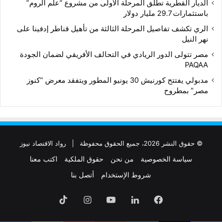
الديار القطرية تطلق المرحلة الأولى من مشروع “علم الروم”
باستثمارات 29.7 مليار دولار
الري تكشف تفاصيل المرحلة الثالثة من تأهيل قناطر إدفينا على
نهر النيل
مصر تتولى الدور الريادي في التحالف الأفريقي لضمان الجودة
PAQAA
مدبولي يفتتح كورنيش 30 يونيو المطور ويتفقد معرض “كنوز
مصر” بمطروح
© حقوق النشر 2026، جميع الحقوق محفوظة |
رواد الاقتصاد نيوز
سياسة الخصوصية
من نحن
حقوق الملكية
اكتب معنا
شروط الإستخدام
أتصل بنا
فيسبوك
لينكدإن
‫YouTube
انستقرام
‫TikTok