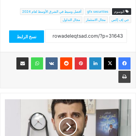
الوسوم
gfx securities
أفضل وسيط في الشرق الأوسط لعام 2024
جي إف إكس
مجال الاستثمار
مجال التداول
نسخ الرابط
فيسبوك
‫X
لينكدإن
بينتيريست
واتساب
مشاركة عبر البريد
طباعة
علي
الحليوة:
أسواق
المال
من
الركائز