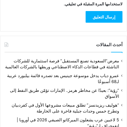
لاستخدامها المرة المقبلة في تعليقي.
أحدث المقالات
معرض”السعودية تصنع المستقبل” فرصة استثمارية للشركات
الناشئة في قطاعات الذكاء الاصطناعي وربطها بالشركات العالمية
عمرو دياب يدخل موسوعة جينيس بعد تصدره قائمة بيلبورد عربية
لـ68 أسبوعًا
“رؤية”: بعيدًا عن مخاطر هرمز.. الإمارات تؤمّن طريق النفط إلى
الأسواق
“هوليف ريزيدنسز” تطلق مبيعات مشروعها الأول في كفردبيان
وتطرح خمس وحدات جبلية فاخرة على الخارطة
5 لاعبين عرب يشعلون الميركاتو الصيفي 2026 في أوروبا |
إنفوجراف لـ”رؤية”