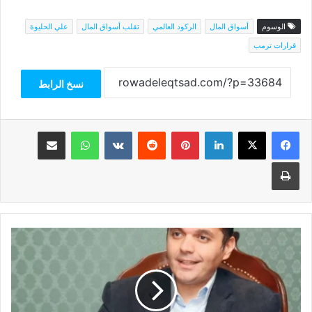
الوسوم
أسواق المال
الركود العالمي
تقلب أسواق المال
علي الحليوة
قرارات ترمب
نسخ الرابط
فيسبوك
‫X
لينكدإن
بينتيريست
واتساب
مشاركة عبر البريد
طباعة
خبير
اقتصادي:
إلغاء
الشهادات
مرتفعة
العائد