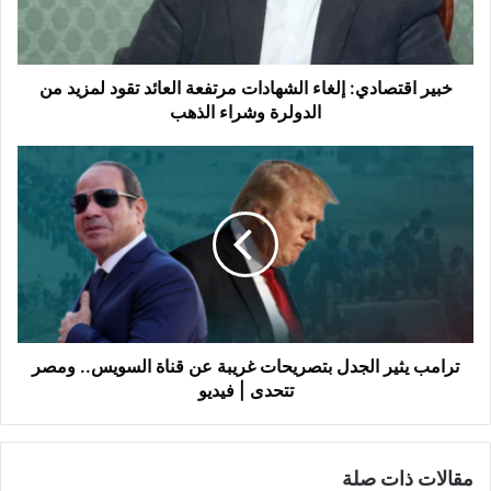
تقود
لمزيد
من
الدولرة
خبير اقتصادي: إلغاء الشهادات مرتفعة العائد تقود لمزيد من
وشراء
الدولرة وشراء الذهب
الذهب
ترامب
يثير
الجدل
بتصريحات
غريبة
عن
قناة
السويس..
ومصر
تتحدى
ترامب يثير الجدل بتصريحات غريبة عن قناة السويس.. ومصر
|
تتحدى | فيديو
فيديو
مقالات ذات صلة