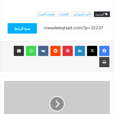
الوسوم
الأمن السيبراني
الإمارات
هجمات الفدية
نسخ الرابط
فيسبوك
‫X
لينكدإن
بينتيريست
واتساب
مشاركة عبر البريد
طباعة
الإمارات..
عبدالله
آل
حامد
يطلق
مبادرة