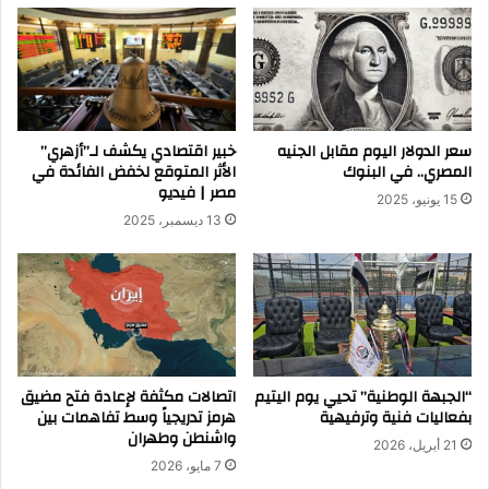
سعر الدولار اليوم مقابل الجنيه
خبير اقتصادي يكشف لـ”أزهري”
المصري.. في البنوك
الأثر المتوقع لخفض الفائدة في
مصر | فيديو
15 يونيو، 2025
13 ديسمبر، 2025
“الجبهة الوطنية” تحيي يوم اليتيم
اتصالات مكثفة لإعادة فتح مضيق
بفعاليات فنية وترفيهية
هرمز تدريجياً وسط تفاهمات بين
واشنطن وطهران
21 أبريل، 2026
7 مايو، 2026