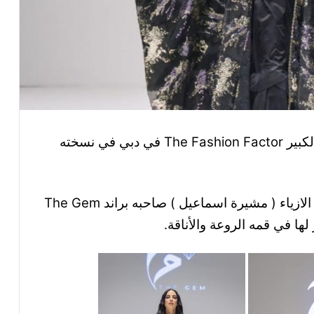
شاركت الفنانه دره زروق في عرض الأزياء الكبير The Fashion Factor في دبي في نسخته
وقامت بارتداء فستانها المفضل من مصممه الازياء ( مشيرة اسماعيل ) صاحبه براند The Gem
ها في قمه الروعة والأناقة.