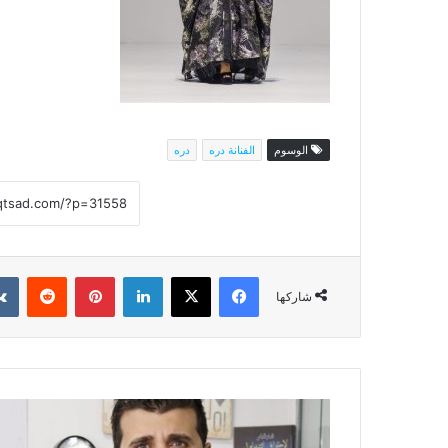
الوسوم
الفنانة دره
دره
فيسبوك
‫X
لينكدإن
بينتيريست
شاركها
علي
الحليوة