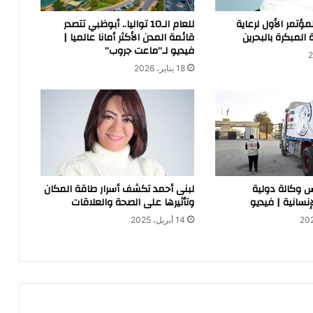
لمؤتمر الأول لرعاية
للعام الـ10 تواليا.. أبوظبي تتصدر
 المبكرة بالبحرين
قائمة المدن الأكثر أمانا عالميا |
فيديو لـ”ماعت جروب”
18 يناير، 2026
س وكالة دولية
لبنى أحمد تكشف أسرار طاقة المكان
نسانية | فيديو
وتأثيرها على الصحة والعلاقات
14 أبريل، 2025