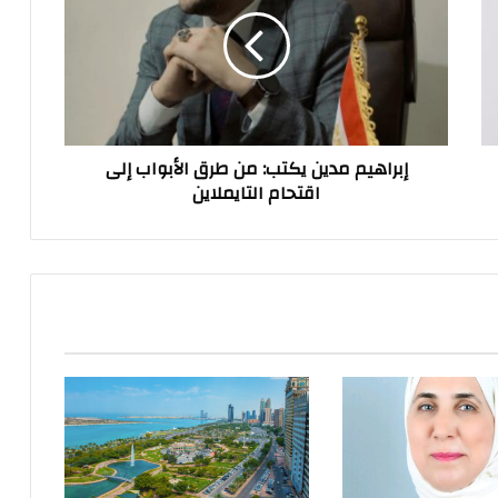
يكتب:
من
طرق
الأبواب
إلى
اقتحام
التايملاين
إبراهيم مدين يكتب: من طرق الأبواب إلى
اقتحام التايملاين