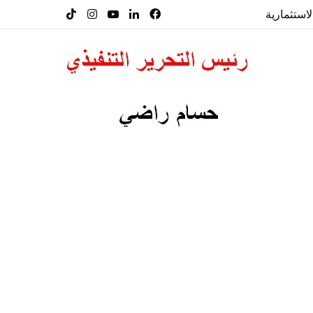
لاستثمارية
فيسبوك
لينكدإن
‫YouTube
انستقرام
‫TikTok