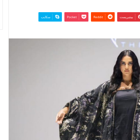
بينتيريست
‫Pocket
سكايب