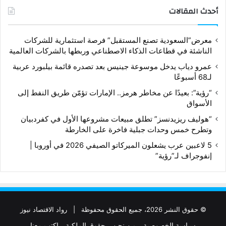
أحدث المقالات
معرض”السعودية تصنع المستقبل” فرصة استثمارية للشركات
الناشئة في قطاعات الذكاء الاصطناعي وربطها بالشركات العالمية
عمرو دياب يدخل موسوعة جينيس بعد تصدره قائمة بيلبورد عربية
لـ68 أسبوعًا
“رؤية”: بعيدًا عن مخاطر هرمز.. الإمارات تؤمّن طريق النفط إلى
الأسواق
“هوليف ريزيدنسز” تطلق مبيعات مشروعها الأول في كفردبيان
وتطرح خمس وحدات جبلية فاخرة على الخارطة
5 لاعبين عرب يشعلون الميركاتو الصيفي 2026 في أوروبا |
إنفوجراف لـ”رؤية”
© حقوق النشر 2026، جميع الحقوق محفوظة |
رواد الاقتصاد نيوز
سياسة الخصوصية
من نحن
حقوق الملكية
اكتب معنا