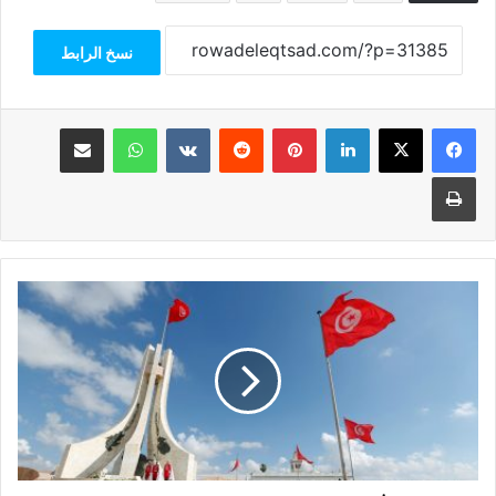
نسخ الرابط
فيسبوك
‫X
لينكدإن
بينتيريست
واتساب
مشاركة عبر البريد
طباعة
انتعاش
الاقتصاد
التونسي
في
2024|
إنفوجراف