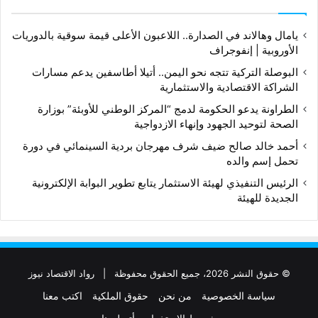
يامال وهالاند في الصدارة.. اللاعبون الأعلى قيمة سوقية بالدوريات
الأوروبية | إنفوجراف
البوصلة التركية تتجه نحو اليمن.. أتيلا أطاسفين يدعم مسارات
الشراكة الاقتصادية والاستثمارية
الطراونة يدعو الحكومة لدمج “المركز الوطني للأوبئة” بوزارة
الصحة لتوحيد الجهود وإنهاء الازدواجية
أحمد خالد صالح ضيف شرف مهرجان بردية السينمائي في دورة
تحمل إسم والده
الرئيس التنفيذي لهيئة الاستثمار يتابع تطوير البوابة الإلكترونية
الجديدة للهيئة
© حقوق النشر 2026، جميع الحقوق محفوظة |
رواد الاقتصاد نيوز
سياسة الخصوصية
من نحن
حقوق الملكية
اكتب معنا