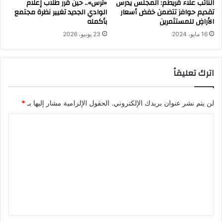
النائب علاء قريطم: المجلس يدرس
«ترس».. حين قرر طلاب إعلام
تقديم حوافز تتضمن خفض أسعار
الوادي الجديد تغيير نظرة مجتمع
الأراضِ للمستثمرين
بأكمله
16 مايو، 2024
23 يونيو، 2026
اترك تعليقاً
لن يتم نشر عنوان بريدك الإلكتروني.
الحقول الإلزامية مشار إليها بـ
*
ا
ل
ت
ع
ل
ي
ق