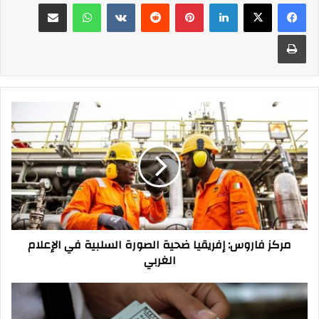
فيسبوك
‫X
لينكدإن
بينتيريست
واتساب
مشاركة عبر البريد
طباعة
مركز
فاروس:
إفريقيا
ضحية
الصورة
السلبية
في
الإعلام
الغربي
مركز فاروس: إفريقيا ضحية الصورة السلبية في الإعلام
الغربي
أستاذ
ذكاء