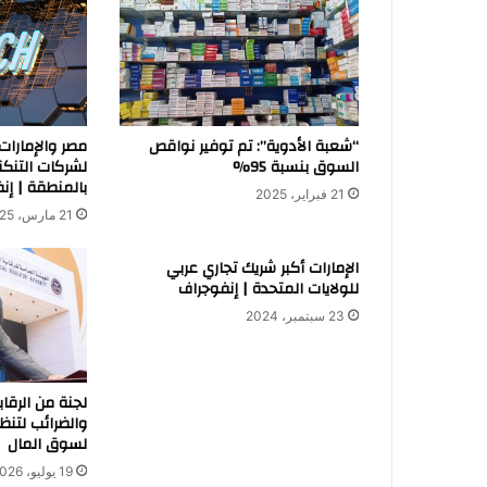
“شعبة الأدوية”: تم توفير نواقص
مصر والإمارات 
السوق بنسبة 95%
لشركات التنكنو
بالمنطقة | إن
21 فبراير، 2025
21 مارس، 2025
الإمارات أكبر شريك تجاري عربي
للولايات المتحدة | إنفوجراف
23 سبتمبر، 2024
لجنة من الرقاب
والضرائب لتنظي
لسوق المال
19 يوليو، 2026