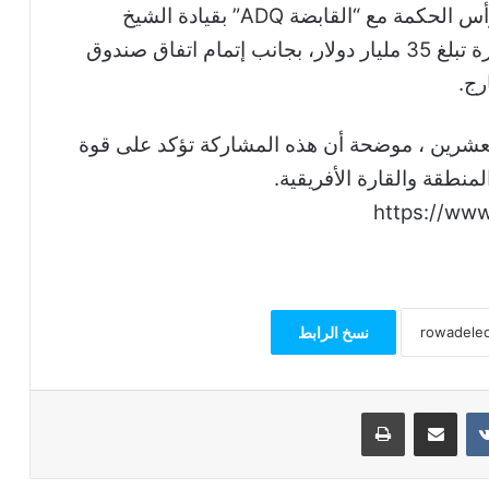
موارد النقد الأجنبى خاصة من خلال صفقة رأس الحكمة مع “القابضة ADQ” بقيادة الشيخ
طحنون بن زايد آل نهيان، باستثمارات مباشرة تبلغ 35 مليار دولار، بجانب إتمام اتفاق صندوق
رج.
عشرين ، موضحة أن هذه المشاركة تؤكد على قوة
منطقة والقارة الأفريقية.
https://ww
نسخ الرابط
مشاركة عبر البريد
طباعة