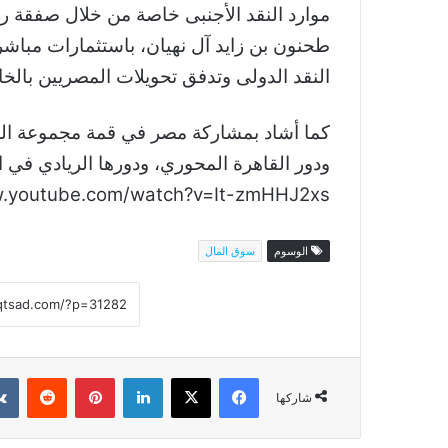
النقد الدولى وتدفق تحويلات المصريين بالخا
كما أشاد بمشاركة مصر في قمة مجموعة ال
ودور القاهرة المحوري، ودورها الريادي في ال
w.youtube.com/watch?v=It-zmHHJ2xs
الوسوم
سوق المال
فيسبوك
‫X
لينكدإن
بينتيريست
شاركها