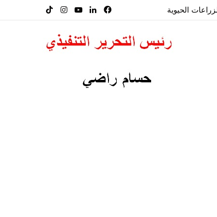
فيسبوك
لينكدإن
‫YouTube
انستقرام
‫TikTok
راعات الحيوية