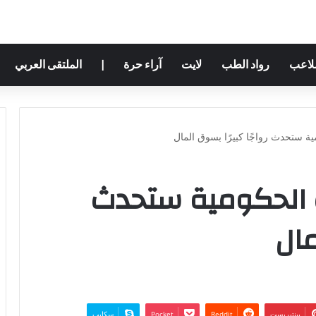
ملاعب
رواد الطب
لايت
آراء حرة
|
الملتقى العربي
ة ستحدث رواجًا كبيرًا بسوق المال
 الحكومية ستحدث
مال
بينتيريست
‫Pocket
سكايب