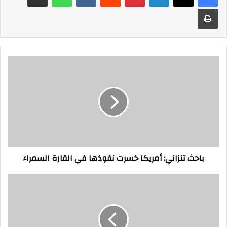
طباعة
باحث
تنزاني:
أمريكا
خسرت
نفوذها
في
القارة
السمراء
باحث تنزاني: أمريكا خسرت نفوذها في القارة السمراء
جامعة
ثورة
جديدة
في
التعليم