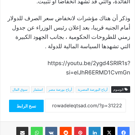
الفائدة، والتي قد تشهد انخفاضاً أو تثبيت.
وذكر أن هناك مؤشرات لانخفاض سعر الصرف للدولار
أمام الجنيه قريبا، بعد إعلان رئبس الوزراء عن جدول
زمني للطروحات الحكومية ، بجانب الجهود الكبيرة
التي تشهدها السياسة المالية للدولة .
https://youtu.be/2ygd4SRlR1s?
si=elJhR6ERMD1CvmGn
الوسوم
أرباح البورصة المصرية
أرباح بورصة مصر
استثمار
سوق المال
نسخ الرابط
فيسبوك
‫X
لينكدإن
بينتيريست
واتساب
مشاركة عبر البريد