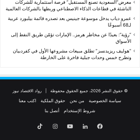
معرض”السعودية تصنع المستقبل” فرصة استثمارية للشركات
الناشئة في قطاعات الذكاء الاصطناعي وربطها بالشركات العالمية
عمرو دياب يدخل موسوعة جينيس بعد تصدره قائمة بيلبورد عربية
لـ68 أسبوعًا
“رؤية”: بعيدًا عن مخاطر هرمز.. الإمارات تؤمّن طريق النفط إلى
الأسواق
“هوليف ريزيدنسز” تطلق مبيعات مشروعها الأول في كفردبيان
وتطرح خمس وحدات جبلية فاخرة على الخارطة
© حقوق النشر 2026، جميع الحقوق محفوظة |
رواد الاقتصاد نيوز
سياسة الخصوصية
من نحن
حقوق الملكية
اكتب معنا
شروط الإستخدام
أتصل بنا
فيسبوك
لينكدإن
‫YouTube
انستقرام
‫TikTok