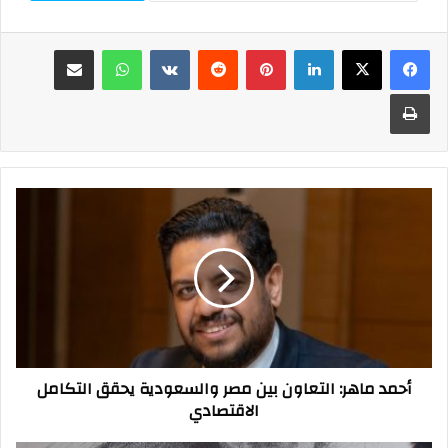
فيسبوك
‫X
لينكدإن
بينتيريست
واتساب
مشاركة عبر البريد
طباعة
أحمد
ماهر:
التعاون
بين
مصر
والسعودية
يحقق
التكامل
الاقتصادي
أحمد ماهر: التعاون بين مصر والسعودية يحقق التكامل
الاقتصادي