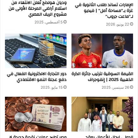
وديان هولدنج تُعلن الانتهاء من
الإمارات تساند طلاب الثانوية في
استلام أراضي المرحلة الأولى من
غزة بـ”مساحة أمل” | فيديو
مشروع الريف المصري
لـ”ماعت جروب”
5 أغسطس، 2025
22 يونيو، 2026
القيمة السوقية لترتيب جائزة الكرة
دور التجارة الالكترونية الفعال في
الذهبية 2025 | إنفوجراف
دفع عجلة النمو الاقتصادي
26 سبتمبر، 2025
15 مايو، 2025
الدولي لرجال الأعمال يعقد
مصر تطرح عملات نقدية جديدة لا