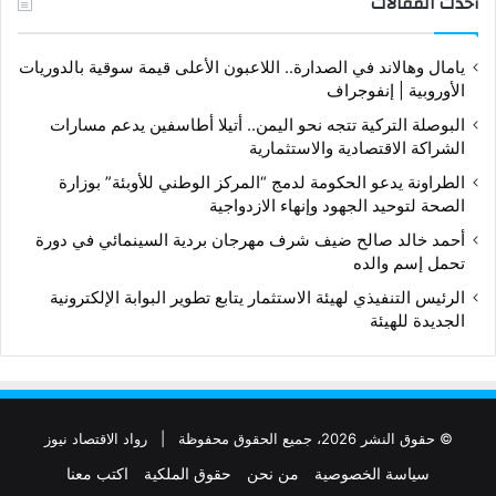
أحدث المقالات
يامال وهالاند في الصدارة.. اللاعبون الأعلى قيمة سوقية بالدوريات
الأوروبية | إنفوجراف
البوصلة التركية تتجه نحو اليمن.. أتيلا أطاسفين يدعم مسارات
الشراكة الاقتصادية والاستثمارية
الطراونة يدعو الحكومة لدمج “المركز الوطني للأوبئة” بوزارة
الصحة لتوحيد الجهود وإنهاء الازدواجية
أحمد خالد صالح ضيف شرف مهرجان بردية السينمائي في دورة
تحمل إسم والده
الرئيس التنفيذي لهيئة الاستثمار يتابع تطوير البوابة الإلكترونية
الجديدة للهيئة
© حقوق النشر 2026، جميع الحقوق محفوظة |
رواد الاقتصاد نيوز
سياسة الخصوصية
من نحن
حقوق الملكية
اكتب معنا