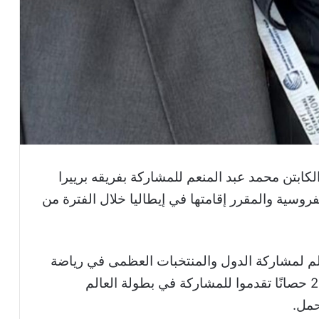
كابتن محمد عبد المنعم للمشاركة بفريقه برييرا
روسية والمقرر إقامتها في إيطاليا خلال الفترة من
لم لمشاركة الدول والمنتخبات العظمى في رياضة
الفروسية وعددها 31 دولة و194 فارسًا و233 حصانًا تقدموا للمشاركة في بطولة العالم
حمل.