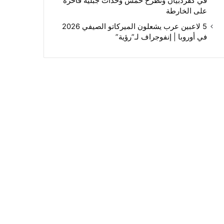
في كفردبيان وتطرح خمس وحدات جبلية فاخرة
على الخارطة
5 لاعبين عرب يشعلون الميركاتو الصيفي 2026
في أوروبا | إنفوجراف لـ”رؤية”