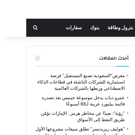
بحث عن
بترول وطاقة
بنوك
سفارات
أحدث المقالات
معرض”السعودية تصنع المستقبل” فرصة
استثمارية للشركات الناشئة في قطاعات الذكاء
الاصطناعي وربطها بالشركات العالمية
عمرو دياب يدخل موسوعة جينيس بعد تصدره
قائمة بيلبورد عربية لـ68 أسبوعًا
“رؤية”: بعيدًا عن مخاطر هرمز.. الإمارات تؤمّن
طريق النفط إلى الأسواق
“هوليف ريزيدنسز” تطلق مبيعات مشروعها الأول