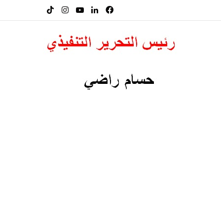
فيسبوك
لينكدإن
‫YouTube
انستقرام
‫TikTok