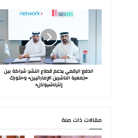
الدفع
الرقمي
يدعم
قطاع
النشر:
شراكة
بين
«جمعية
الناشرين
الدفع الرقمي يدعم قطاع النشر: شراكة بين
الإماراتيين»
«جمعية الناشرين الإماراتيين» و«نتورك
و«نتورك
إنترناشيونال»
إنترناشيونال»
مقالات ذات صلة