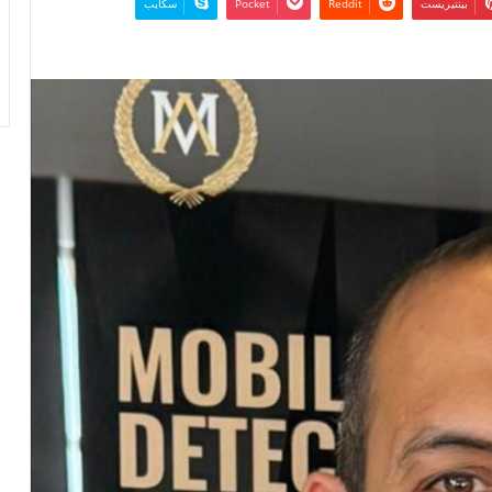
بينتيريست
‫Pocket
سكايب