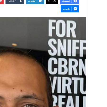
فيسبوك
‫X
لينكدإن
ماسنجر