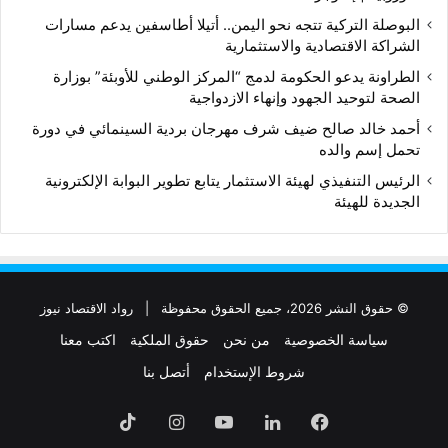
البوصلة التركية تتجه نحو اليمن.. أتيلا أطاسفين يدعم مسارات
الشراكة الاقتصادية والاستثمارية
الطراونة يدعو الحكومة لدمج “المركز الوطني للأوبئة” بوزارة
الصحة لتوحيد الجهود وإنهاء الازدواجية
أحمد خالد صالح ضيف شرف مهرجان بردية السينمائي في دورة
تحمل إسم والده
الرئيس التنفيذي لهيئة الاستثمار يتابع تطوير البوابة الإلكترونية
الجديدة للهيئة
© حقوق النشر 2026، جميع الحقوق محفوظة |
رواد الاقتصاد نيوز
سياسة الخصوصية
من نحن
حقوق الملكية
اكتب معنا
شروط الإستخدام
أتصل بنا
فيسبوك
لينكدإن
‫YouTube
انستقرام
‫TikTok