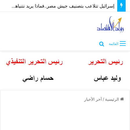
إسرائيل تتلاعب بتصنيف جيش مصر..فماذا يريد نتنياهو؟ “ماعت” تُجيب | فيديو
بحث عن
القائمة
الرئيسية
/
آخر الأخبار