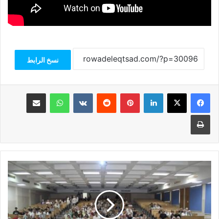
نسخ الرابط
فيسبوك
‫X
لينكدإن
بينتيريست
واتساب
مشاركة عبر البريد
طباعة
اليوم
التعريفي
لصيدلة
مصر
للعلوم
والتكنولوجيا