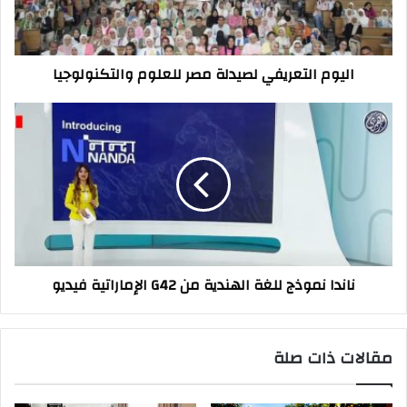
اليوم التعريفي لصيدلة مصر للعلوم والتكنولوجيا
ناندا
نموذج
للغة
الهندية
من
G42
الإماراتية
فيديو
ناندا نموذج للغة الهندية من G42 الإماراتية فيديو
مقالات ذات صلة