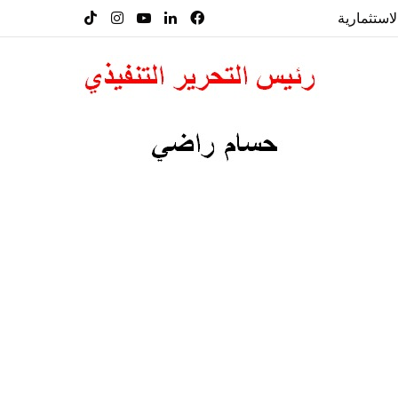
لاستثمارية
فيسبوك
لينكدإن
‫YouTube
انستقرام
‫TikTok