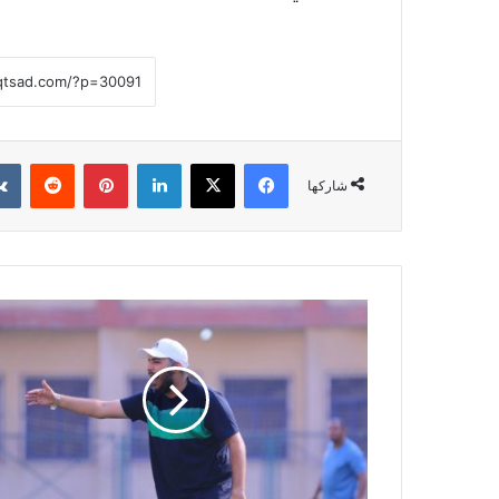
فيسبوك
‫X
لينكدإن
بينتيريست
شاركها
علي
وزة
على
رأس
الجهاز
الفني
لفريق
الو
إيجيبت