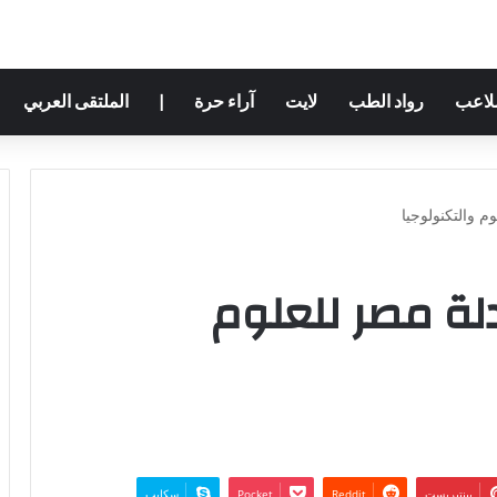
ملاعب
رواد الطب
لايت
آراء حرة
|
الملتقى العربي
م والتكنولوجيا
دلة مصر للعلوم
بينتيريست
‫Pocket
سكايب