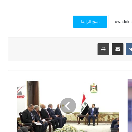
نسخ الرابط
مشاركة عبر البريد
طباعة
مصر
في
طريقها
لإعادة
إعمار
العراق
ومليارات
تتجه
للقاهرة