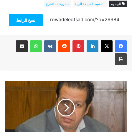
الوسوم
تنشيط السياحة البينية
مشروعات التخرج
نسخ الرابط
فيسبوك
‫X
لينكدإن
بينتيريست
واتساب
مشاركة عبر البريد
طباعة
العجواني
يوضح
دور
جمعية
رجال
الأعمال
المصريين
الأتراك