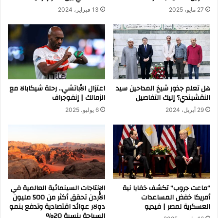
27 مايو، 2025
13 فبراير، 2024
هل تعلم جذور شيخ المداحين سيد
اعتزال الأباتشي.. رحلة شيكابالا مع
النقشبندي؟ إليك التفاصيل
الزمالك | إنفوجراف
29 أبريل، 2024
6 يوليو، 2025
“ماعت جروب” تكشف خفايا نية
الإنتاجات السينمائية العالمية في
أمريكا خفض المساعدات
الأردن تحقق أكثر من 500 مليون
العسكرية لمصر | فيديو
دولار عوائد اقتصادية وتدفع بنمو
السياحة بنسبة 20%