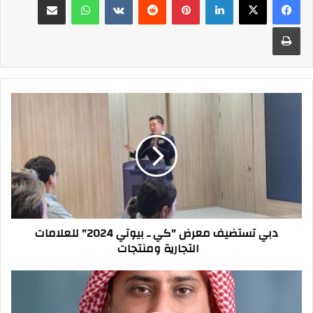
طباعة
دبي
تستضيف
معرض
"كي
ـ
بيوتي
2024"
للعلامات
التجارية
دبي تستضيف معرض "كي ـ بيوتي 2024" للعلامات
ومنتجات
التجارية ومنتجات
بروڤن
العربية
تكشف