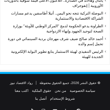
يامال وهالاند في الصدارة.. اللاعبون الأعلى قيمة سوقية بالدوريات
الأوروبية | إنفوجراف
البوصلة التركية تتجه نحو اليمن.. أتيلا أطاسفين يدعم مسارات
الشراكة الاقتصادية والاستثمارية
الطراونة يدعو الحكومة لدمج “المركز الوطني للأوبئة” بوزارة
الصحة لتوحيد الجهود وإنهاء الازدواجية
أحمد خالد صالح ضيف شرف مهرجان بردية السينمائي في دورة
تحمل إسم والده
الرئيس التنفيذي لهيئة الاستثمار يتابع تطوير البوابة الإلكترونية
الجديدة للهيئة
© حقوق النشر 2026، جميع الحقوق محفوظة |
رواد الاقتصاد نيوز
سياسة الخصوصية
من نحن
حقوق الملكية
اكتب معنا
شروط الإستخدام
أتصل بنا