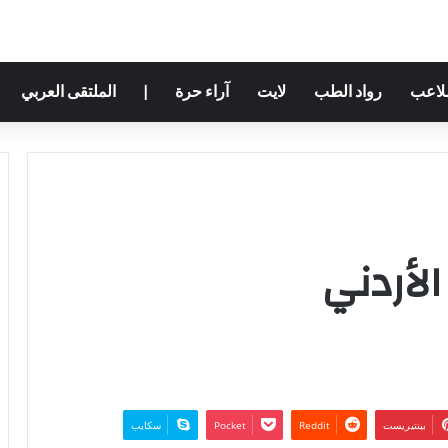
ملاعب
رواد الطب
لايت
آراء حرة
|
الملتقى العربي
لأردني
بينتيريست
‫Pocket
سكايب