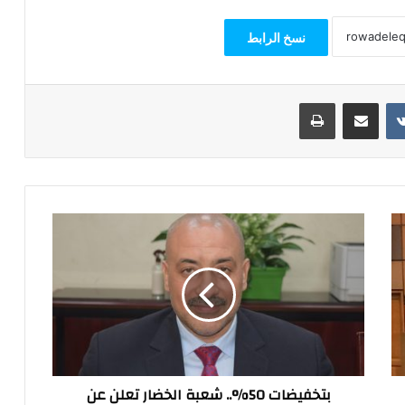
نسخ الرابط
مشاركة عبر البريد
طباعة
بتخفيضات
50%..
شعبة
الخضار
تعلن
عن
إطلاق
مبادرة
"من
بتخفيضات 50%.. شعبة الخضار تعلن عن
الغيط