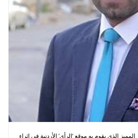
لمميز الذي يقوم به موقع ‘الرأي’ الأردنية في إثراء