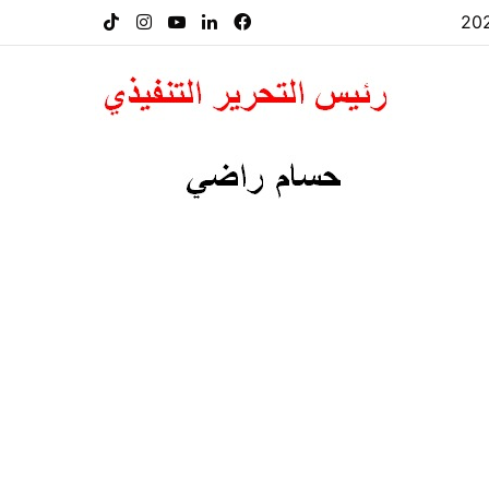
فيسبوك
لينكدإن
‫YouTube
انستقرام
‫TikTok