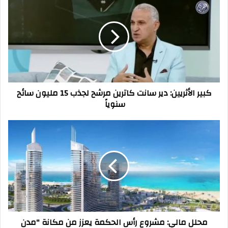
الأثريين:
دير
سانت
كاترين
مرشح
لجذب
15
مليون
كبير الأثريين: دير سانت كاترين مرشح لجذب 15 مليون سائح
سائح
سنوياً
سنوياً
محلل
مالي:
مشروع
رأس
الحكمة
يعزز
من
مكانة
"مدن
محلل مالي: مشروع رأس الحكمة يعزز من مكانة "مدن
القابضة"