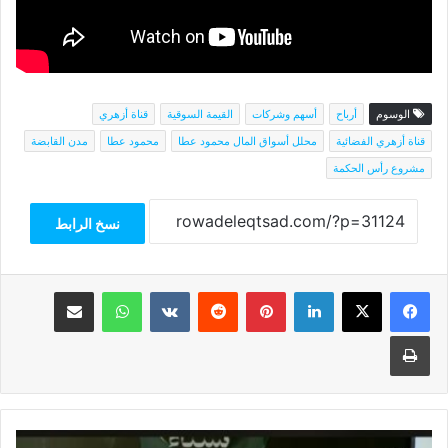
الوسوم
أرباح
أسهم وشركات
القيمة السوقية
قناة أزهري
قناة أزهري الفضائية
محلل أسواق المال محمود عطا
محمود عطا
مدن القابضة
مشروع رأس الحكمة
نسخ الرابط
فيسبوك
‫X
لينكدإن
بينتيريست
واتساب
مشاركة عبر البريد
طباعة
كبير