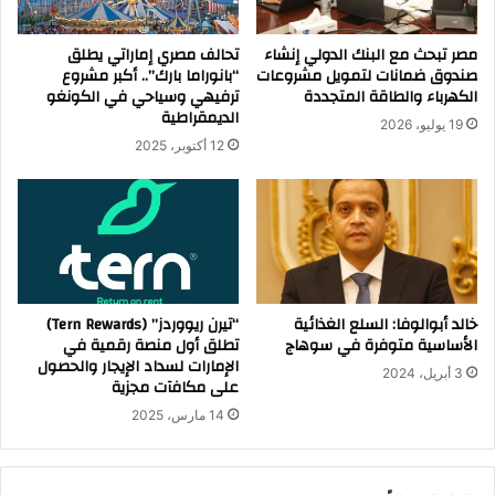
مصر تبحث مع البنك الدولي إنشاء
تحالف مصري إماراتي يطلق
صندوق ضمانات لتمويل مشروعات
“بانوراما بارك”.. أكبر مشروع
الكهرباء والطاقة المتجددة
ترفيهي وسياحي في الكونغو
الديمقراطية
19 يوليو، 2026
12 أكتوبر، 2025
خالد أبوالوفا: السلع الغذائية
“تيرن ريووردز” (Tern Rewards)
الأساسية متوفرة في سوهاج
تطلق أول منصة رقمية في
الإمارات لسداد الإيجار والحصول
3 أبريل، 2024
على مكافآت مجزية
14 مارس، 2025