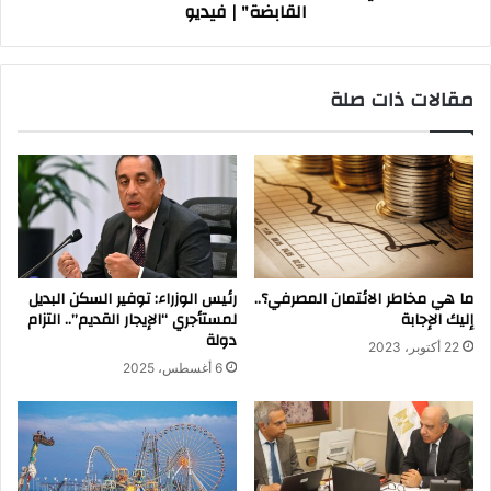
القابضة" | فيديو
|
فيديو
مقالات ذات صلة
ما هي مخاطر الائتمان المصرفي؟..
رئيس الوزراء: توفير السكن البديل
إليك الإجابة
لمستأجري “الإيجار القديم”.. التزام
دولة
22 أكتوبر، 2023
6 أغسطس، 2025