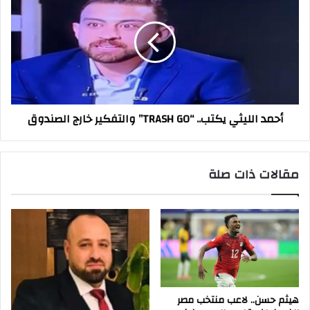
الليثي
يكتب..
“TRASH
GO”
والتفكير
خارج
الصندوق
أحمد الليثي يكتب.. “TRASH GO” والتفكير خارج الصندوق
مقالات ذات صلة
هيثم حسن.. لاعب منتخب مصر