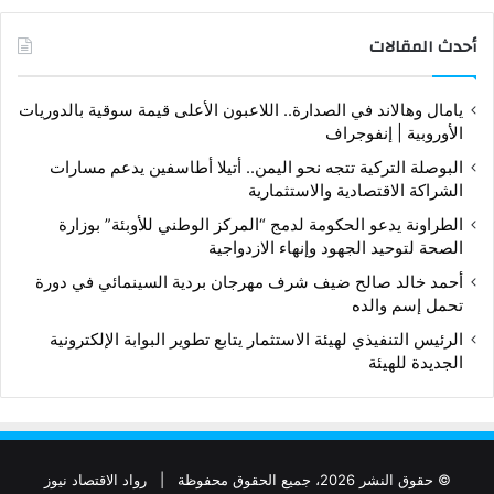
أحدث المقالات
يامال وهالاند في الصدارة.. اللاعبون الأعلى قيمة سوقية بالدوريات
الأوروبية | إنفوجراف
البوصلة التركية تتجه نحو اليمن.. أتيلا أطاسفين يدعم مسارات
الشراكة الاقتصادية والاستثمارية
الطراونة يدعو الحكومة لدمج “المركز الوطني للأوبئة” بوزارة
الصحة لتوحيد الجهود وإنهاء الازدواجية
أحمد خالد صالح ضيف شرف مهرجان بردية السينمائي في دورة
تحمل إسم والده
الرئيس التنفيذي لهيئة الاستثمار يتابع تطوير البوابة الإلكترونية
الجديدة للهيئة
© حقوق النشر 2026، جميع الحقوق محفوظة |
رواد الاقتصاد نيوز