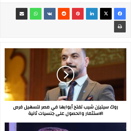
فيسبوك
‫X
لينكدإن
بينتيريست
واتساب
مشاركة عبر البريد
طباعة
روك
سيتيزن
شيب
تفتح
أبوابها
في
مصر
لتسهيل
فرص
روك سيتيزن شيب تفتح أبوابها في مصر لتسهيل فرص
الاستثمار
الاستثمار والحصول على جنسيات ثانية
والحصول
على
جنسيات
أحمد
ثانية