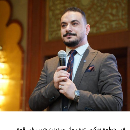
في خطوة تعكس ثقة روك سيتيزن شيب في قوة