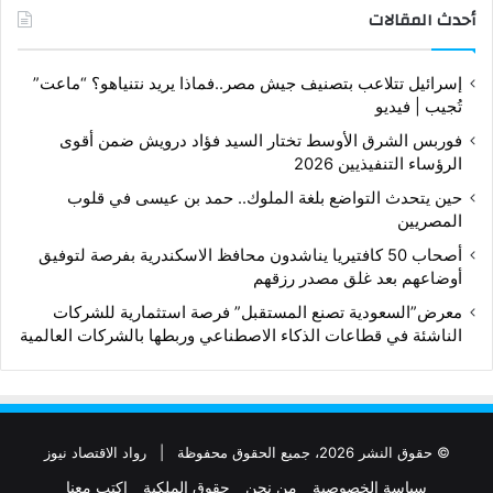
أحدث المقالات
إسرائيل تتلاعب بتصنيف جيش مصر..فماذا يريد نتنياهو؟ “ماعت”
تُجيب | فيديو
فوربس الشرق الأوسط تختار السيد فؤاد درويش ضمن أقوى
الرؤساء التنفيذيين 2026
حين يتحدث التواضع بلغة الملوك.. حمد بن عيسى في قلوب
المصريين
أصحاب 50 كافتيريا يناشدون محافظ الاسكندرية بفرصة لتوفيق
أوضاعهم بعد غلق مصدر رزقهم
معرض”السعودية تصنع المستقبل” فرصة استثمارية للشركات
الناشئة في قطاعات الذكاء الاصطناعي وربطها بالشركات العالمية
© حقوق النشر 2026، جميع الحقوق محفوظة |
رواد الاقتصاد نيوز
سياسة الخصوصية
من نحن
حقوق الملكية
اكتب معنا