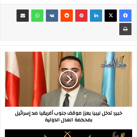
فيسبوك
‫X
لينكدإن
بينتيريست
واتساب
مشاركة عبر البريد
طباعة
خبير:
تدخل
ليبيا
يعزز
موقف
جنوب
أفريقيا
ضد
إسرائيل
خبير: تدخل ليبيا يعزز موقف جنوب أفريقيا ضد إسرائيل
بمحكمة
بمحكمة العدل الدولية
العدل
الدولية
"المستدامة