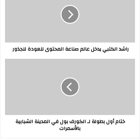
يدخل
عالم
صناعة
المحتوى
للعودة
للجذور
راشد الكتبي يدخل عالم صناعة المحتوى للعودة للجذور
ختام
أول
بطولة
لـ
الكورف
بول
في
المدينة
الشبابية
ختام أول بطولة لـ الكورف بول في المدينة الشبابية
بالأسمرات
بالأسمرات