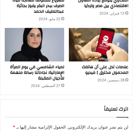
المكاوي يتوقع زيادة التعاون
مشروع منظومة معالجة مياه
الاقتصادي بين مصر وتركيا
الصرف ببحر البقر يفوز بجائزة
عبداللطيف الحمد
13 فبراير، 2024
22 مايو، 2024
علامات تدل على أن هاتفك
لمياء الشامسي في يوم المرأة
المحمول مخترق | فيديو
الإماراتية: نجاحاتنا رسالة ملهمة
للأجيال المقبلة
28 ديسمبر، 2024
27 أغسطس، 2024
اترك تعليقاً
لن يتم نشر عنوان بريدك الإلكتروني.
الحقول الإلزامية مشار إليها بـ
*