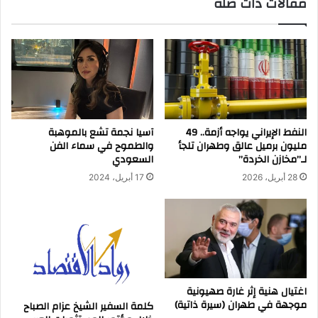
مقالات ذات صلة
النفط الإيراني يواجه أزمة.. 49
آسيا نجمة تشع بالموهبة
مليون برميل عالق وطهران تلجأ
والطموح في سماء الفن
لـ”مخازن الخردة”
السعودي
28 أبريل، 2026
17 أبريل، 2024
اغتيال هنية إثر غارة صهيونية
موجهة في طهران (سيرة ذاتية)
كلمة السفير الشيخ عزام الصباح