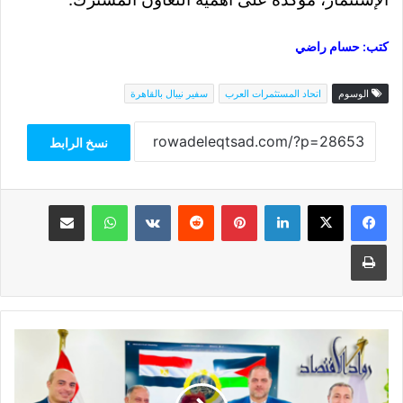
كتب: حسام راضي
الوسوم
اتحاد المستثمرات العرب
سفير نيبال بالقاهرة
نسخ الرابط
فيسبوك
‫X
لينكدإن
بينتيريست
واتساب
مشاركة عبر البريد
طباعة
المستثمرات
العرب
يستضيف
وفد