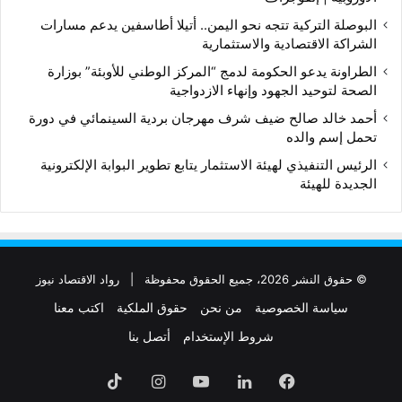
البوصلة التركية تتجه نحو اليمن.. أتيلا أطاسفين يدعم مسارات
الشراكة الاقتصادية والاستثمارية
الطراونة يدعو الحكومة لدمج “المركز الوطني للأوبئة” بوزارة
الصحة لتوحيد الجهود وإنهاء الازدواجية
أحمد خالد صالح ضيف شرف مهرجان بردية السينمائي في دورة
تحمل إسم والده
الرئيس التنفيذي لهيئة الاستثمار يتابع تطوير البوابة الإلكترونية
الجديدة للهيئة
© حقوق النشر 2026، جميع الحقوق محفوظة |
رواد الاقتصاد نيوز
سياسة الخصوصية
من نحن
حقوق الملكية
اكتب معنا
شروط الإستخدام
أتصل بنا
فيسبوك
لينكدإن
‫YouTube
انستقرام
‫TikTok