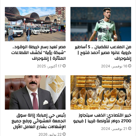
من الملاعب للقضبان .. 5 أساطير
مصر تعيد رسم خريطة الوقود..
كروية عانوا مصير أحمد فتوح |
“شبكة رؤية” تكشف القطاعات
إنفوجراف
المتأثرة | إنفوجراف
16 نوفمبر، 2024
17 أكتوبر، 2025
خبير اقتصادي: الذهب سيتجاوز
رئيس حي إمبابة: إزالة سوق
2700 دولار للأونصة قريبا | فيديو
الجمعة العشوائي ورفع جميع
الإشغالات بشارع العامل الأول
21 نوفمبر، 2024
22 يوليو، 2026