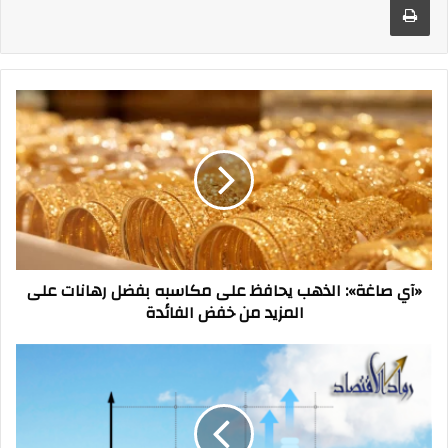
«آي
صاغة»:
الذهب
يحافظ
على
مكاسبه
بفضل
رهانات
على
«آي صاغة»: الذهب يحافظ على مكاسبه بفضل رهانات على
المزيد
المزيد من خفض الفائدة
من
خفض
الفائدة
اقتصادي:
طروحات
حكومية
جديدة
خلال