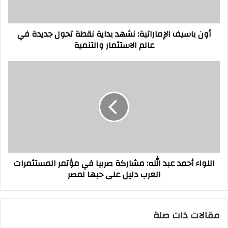
تحول
جديدة
في
أون باسيف الإماراتية: نشهد بداية نقطة تحول جديدة في
عالم
عالم الاستثمار والتنمية
الاستثمار
والتنمية
اللواء
أحمد
عبد
الله:
مشاركة
صربيا
في
مؤتمر المستثمرات
العرب
اللواء أحمد عبد الله: مشاركة صربيا في مؤتمر المستثمرات
دليل
العرب دليل على حبها لمصر
على
حبها
لمصر
مقالات ذات صلة