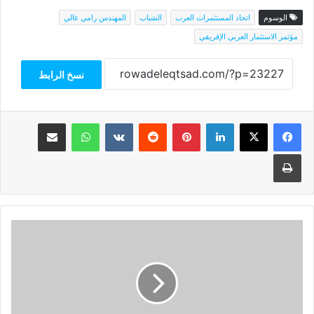
الوسوم
اتحاد المستثمرات العرب
الشباب
المهندس رامي غالي
مؤتمر الاستثمار العربي الإفريقي
نسخ الرابط
فيسبوك
‫X
لينكدإن
بينتيريست
واتساب
مشاركة عبر البريد
طباعة
أون
باسيف
الإماراتية:
نشهد
بداية
نقطة