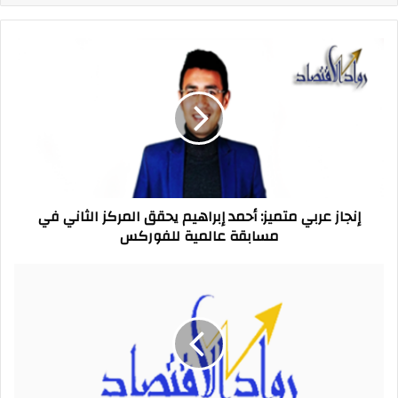
إنجاز
عربي
متميز:
أحمد
إبراهيم
يحقق
المركز
الثاني
في
إنجاز عربي متميز: أحمد إبراهيم يحقق المركز الثاني في
مسابقة
مسابقة عالمية للفوركس
عالمية
للفوركس
المحاسب
القانوني
حاتم
أسامة
يتابعه
حوالي
نصف