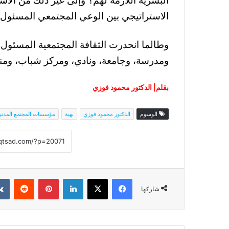
البشرية اللازمة لهم؟ وإلى غير ذلك من الأسئ
الاستراتيجي بين الوعي المجتمعي المسئول 
وطالما انحدرت الثقافة المجتمعية المسئول 
ومدرسة، وجامعة، ونادي، ومركز شباب، ومن
بقلم| الدكتور محمود فوزي
الوسوم
الدكتور محمود فوزي
بهية
مؤسسات المجتمع المدن
فيسبوك
‫X
لينكدإن
بينتيريست
شاركها