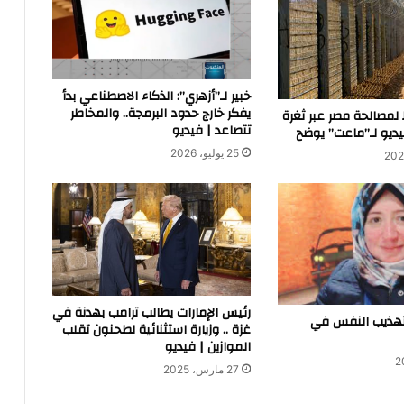
خبير لـ”أزهري”: الذكاء الاصطناعي بدأ
يفكر خارج حدود البرمجة.. والمخاطر
لمصالحة مصر عبر ثغرة
تتصاعد | فيديو
يديو لـ”ماعت” يوضح
25 يوليو، 2026
رئيس الإمارات يطالب ترامب بهدنة في
تهذيب النفس في
غزة .. وزيارة استثنائية لطحنون تقلب
الموازين | فيديو
27 مارس، 2025