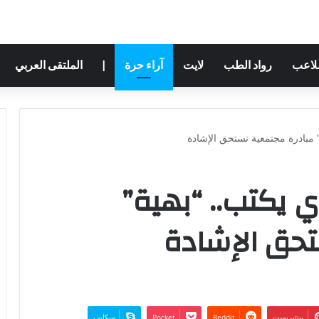
ملاعب
رواد الطب
لايت
آراء حرة
|
الملتقى العربي
 مبادرة مجتمعية تستحق الإشادة
 يكتب.. “بهية”
تحق الإشادة
بينتيريست
‫Pocket
سكايب