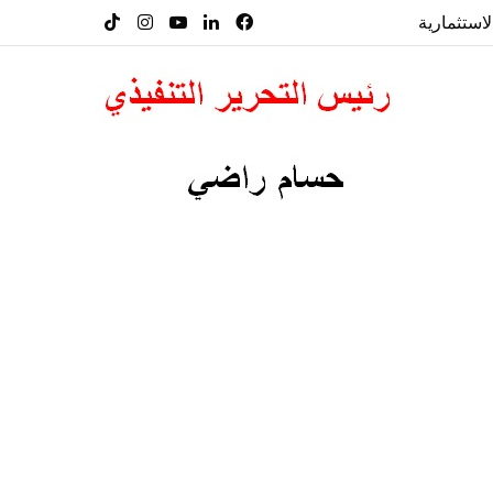
لاستثمارية
فيسبوك
لينكدإن
‫YouTube
انستقرام
‫TikTok