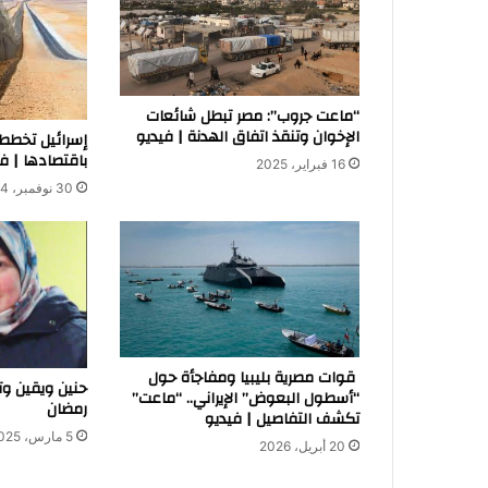
“ماعت جروب”: مصر تبطل شائعات
الإخوان وتنقذ اتفاق الهدنة | فيديو
إسرائيل تخطط 
باقتصادها | ف
16 فبراير، 2025
30 نوفمبر، 2024
قوات مصرية بليبيا ومفاجأة حول
حنين ويقين و
“أسطول البعوض” الإيراني.. “ماعت”
رمضان
تكشف التفاصيل | فيديو
5 مارس، 2025
20 أبريل، 2026