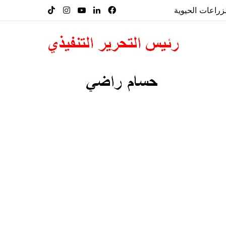
فيسبوك
لينكدإن
‫YouTube
انستقرام
‫TikTok
راعات الحيوية