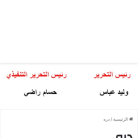
الرئيسية
/
دره
دره