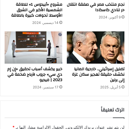
نجم منتخب مصر في صفقة انتقال
مشروع «أبيدوس 1» للطاقة
حر لنادي كاسكادا
الشمسية الأكبر في الشرق
الأوسط: تحولات كبيرة بالطاقة
9 أكتوبر، 2024
14 ديسمبر، 2024
تضليل إسرائيلي.. خارجية المانيا
خبير يكشف أسباب تحقيق «إن إم
نكشف حقيقة تهجير سكان غزة
دي سي» جروب لآرباح ضخمة في
إلى برلين
2023 | فيديو
5 أبريل، 2025
17 سبتمبر، 2024
اترك تعليقاً
لن يتم نشر عنوان بريدك الإلكتروني.
الحقول الإلزامية مشار إليها بـ
*