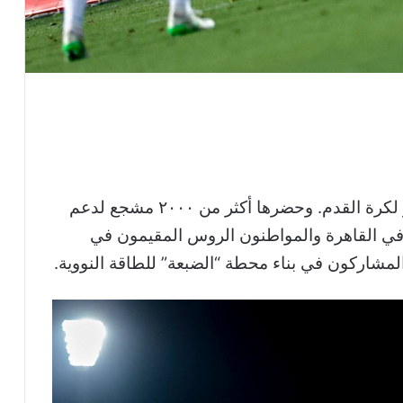
أُقيمت مباراة ودية بين منتخبي روسيا ومصر لكرة القدم. وحضرها أكثر من ٢٠٠٠ مشجع لدعم
 في القاهرة والمواطنون الروس المقيمون في
شاركون في بناء محطة “الضبعة” للطاقة النووية.