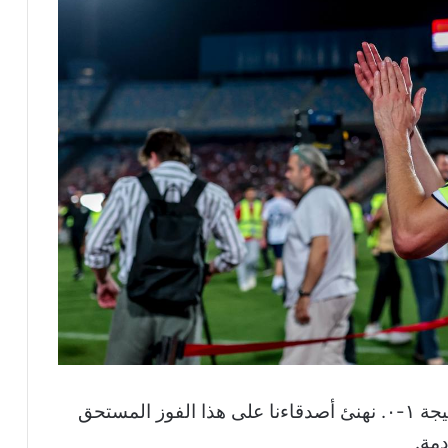
بعد مباراة حماسية فاز المنتخب المصري بنتيجة ١-٠. نهنئ أصدقاءنا على هذا الفوز المستحق
دمة.