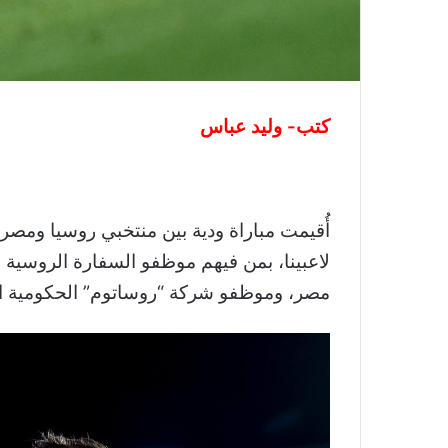
كتب- وليد عباس
لاعبينا، بمن فيهم موظفو السفارة الروسية
مصر، وموظفو شركة “روساتوم” الحكومية الم