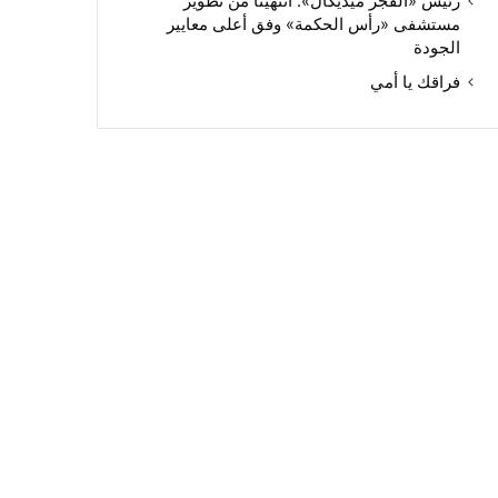
رئيس «الفجر ميديكال»: انتهينا من تطوير
مستشفى «رأس الحكمة» وفق أعلى معايير
الجودة
فراقك يا أمي