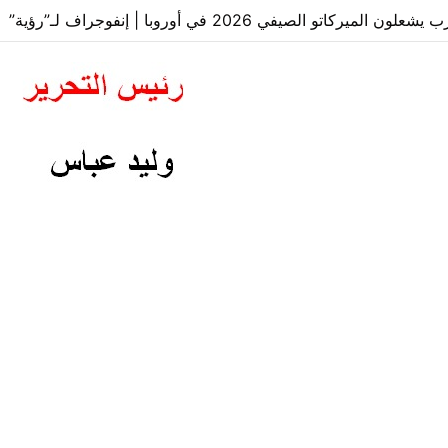
دارة شركة ويسترن فالى للزراعات الحديثة يكشف أهمية اقتصاد الز