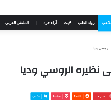
ملاعب
رواد الطب
لايت
آراء حرة
|
الملتقى العربي
لروسي وديا
 نظيره الروسي وديا
بينتيريست
‫Pocket
سكايب