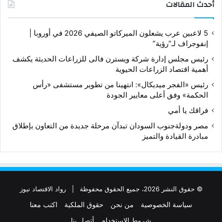
أحدث المقالات
5 لاعبين عرب يشعلون الميركاتو الصيفي 2026 في أوروبا |
إنفوجراف لـ”رؤية”
رئيس مجلس إدارة شركة ويسترن فالى للزراعات الحديثة يكشف
أهمية اقتصاد الزراعات الحيوية
رئيس «الفجر ميديكال»: انتهينا من تطوير مستشفى «رأس
الحكمة» وفق أعلى معايير الجودة
فراقك يا أمي
مصر ودولةجنوب السودان تبدآن مرحلة جديدة من التعاون بإطلاق
مبادرة القيادة والتميز
© حقوق النشر 2026، جميع الحقوق محفوظة |
رواد الاقتصاد نيوز
سياسة الخصوصية
من نحن
حقوق الملكية
اكتب معنا
شروط الإستخدام
أتصل بنا