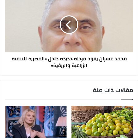
لإدارة
عسران
المراكز
يقود
التجارية
مرحلة
جديدة
داخل
«المصرية
للتنمية
الزراعية
محمد عسران يقود مرحلة جديدة داخل «المصرية للتنمية
والريفية»
الزراعية والريفية»
مقالات ذات صلة