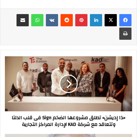
فيسبوك
‫X
لينكدإن
بينتيريست
واتساب
مشاركة عبر البريد
طباعة
«ذا
إديشن»
تطلق
مشروعها
الضخم
Sign
فى
قلب
الدلتا
«ذا إديشن» تطلق مشروعها الضخم Sign فى قلب الدلتا
وتتعاقد
وتتعاقد مع شركة KAD لإدارة المراكز التجارية
مع
شركة
KAD
محمد