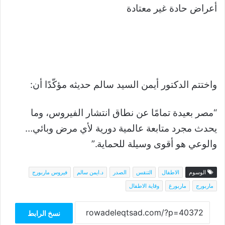
أعراض حادة غير معتادة
واختتم الدكتور أيمن السيد سالم حديثه مؤكّدًا أن:
“مصر بعيدة تمامًا عن نطاق انتشار الفيروس، وما
يحدث مجرد متابعة عالمية دورية لأي مرض وبائي…
والوعي هو أقوى وسيلة للحماية.”
الوسوم
الاطفال
التنقس
الصدر
د.ايمن سالم
فيروس ماربورج
ماربورج
ماربورغ
وقاية الاطفال
نسخ الرابط