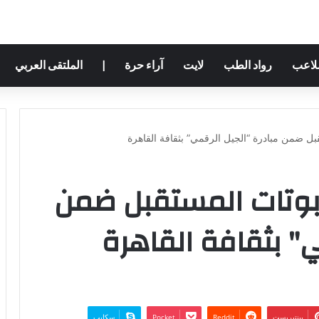
ملاعب
رواد الطب
لايت
آراء حرة
|
الملتقى العربي
قبل ضمن مبادرة “الجيل الرقمي” بثقافة القاهرة
وبوتات المستقبل ضمن
ي" بثقافة القاهرة
بينتيريست
‫Pocket
سكايب