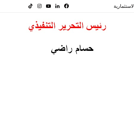
لاستثمارية
فيسبوك
لينكدإن
‫YouTube
انستقرام
‫TikTok