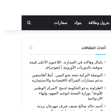
بحث عن
بترول وطاقة
بنوك
سفارات
أحدث المقالات
يامال وهالاند في الصدارة.. اللاعبون الأعلى قيمة
سوقية بالدوريات الأوروبية | إنفوجراف
البوصلة التركية تتجه نحو اليمن.. أتيلا أطاسفين
يدعم مسارات الشراكة الاقتصادية والاستثمارية
الطراونة يدعو الحكومة لدمج “المركز الوطني
للأوبئة” بوزارة الصحة لتوحيد الجهود وإنهاء
الازدواجية
أحمد خالد صالح ضيف شرف مهرجان بردية