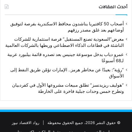
أحدث المقالات
أصحاب 50 كافتيريا يناشدون محافظ الاسكندرية بفرصة لتوفيق
أوضاعهم بعد غلق مصدر رزقهم
معرض”السعودية تصنع المستقبل” فرصة استثمارية للشركات
الناشئة في قطاعات الذكاء الاصطناعي وربطها بالشركات العالمية
عمرو دياب يدخل موسوعة جينيس بعد تصدره قائمة بيلبورد عربية
لـ68 أسبوعًا
“رؤية”: بعيدًا عن مخاطر هرمز.. الإمارات تؤمّن طريق النفط إلى
الأسواق
“هوليف ريزيدنسز” تطلق مبيعات مشروعها الأول في كفردبيان
وتطرح خمس وحدات جبلية فاخرة على الخارطة
© حقوق النشر 2026، جميع الحقوق محفوظة |
رواد الاقتصاد نيوز
سياسة الخصوصية
من نحن
حقوق الملكية
اكتب معنا