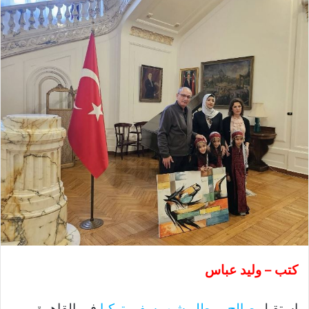
كتب – وليد عباس
استقبل
صالح موطلو شن
،
سفير تركيا
في القاهرة،