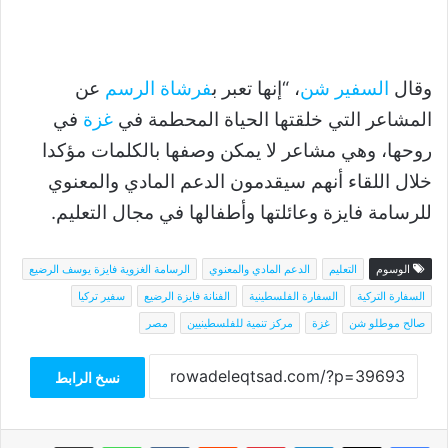
وقال
السفير شن
، “إنها تعبر ب
فرشاة الرسم
عن
المشاعر التي خلقتها الحياة المحطمة في
غزة
في
روحها، وهي مشاعر لا يمكن وصفها بالكلمات مؤكدا
خلال اللقاء أنهم سيقدمون الدعم المادي والمعنوي
للرسامة فايزة وعائلتها وأطفالها في مجال التعليم.
الوسوم
التعليم
الدعم المادي والمعنوي
الرسامة الغزوية فايزة يوسف الرضيع
السفارة التركية
السفارة الفلسطينية
الفنانة فايزة الرضيع
سفير تركيا
صالح موطلو شن
غزة
مركز تنمية للفلسطينيين
مصر
نسخ الرابط
فيسبوك
‫X
لينكدإن
بينتيريست
واتساب
مشاركة عبر البريد