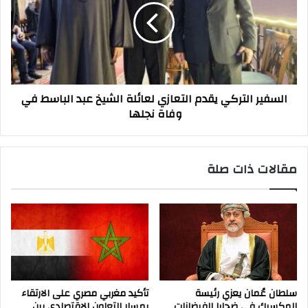
التعازي
لعائلة
الشيخ
عبد
الباسط
في
السفير التركي يقدم التعازي لعائلة الشيخ عبد الباسط في
وفاة
وفاة نجلها
نجلها
مقالات ذات صلة
سلطان عُمان يعزي رئيسة
تأكيد مغربي مصري على الارتقاء
المكسيك في ضحايا الفيضانات
بمسار التعاون الاقتصادي بين