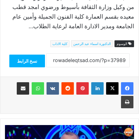
من وكيل وزارة الثقافة بأسيوط ورضوي امجد قطب
معيده بقسم العمارة كلية الفنون الجميلة وأمين عام
الجامعة ومدير الادارة العامة لرعاية الطلاب…
الوسوم
الدكتورة اسماء عبد الرحمن
كلية الاداب
نسخ الرابط
فيسبوك
‫X
لينكدإن
بينتيريست
واتساب
مشاركة عبر البريد
طباعة
ملاك
عبدالله: