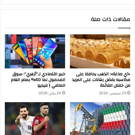
فتح
باب
الحجز
مقالات ذات صلة
«آي صاغة»: الذهب يحافظ على
خبير اقتصادي لـ”أزهري”: سوق
مكاسبه بفضل رهانات على المزيد
المحمول نما 50% بمصر العام
من خفض الفائدة
الماضي | فيديو
23 سبتمبر، 2024
24 يناير، 2026