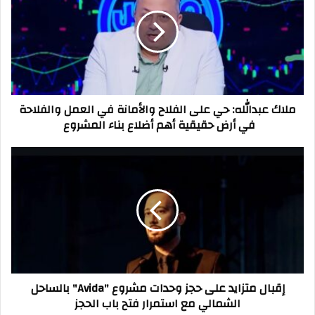
حي
على
الفلاح
والأمانة
في
العمل
والفلاحة
ملاك عبدالله: حي على الفلاح والأمانة في العمل والفلاحة
في
في أرض حقيقية أهم أضلاع بناء المشروع
أرض
حقيقية
أهم
إقبال
أضلاع
متزايد
بناء
على
المشروع
حجز
وحدات
مشروع
"Avida"
بالساحل
الشمالي
إقبال متزايد على حجز وحدات مشروع "Avida" بالساحل
مع
الشمالي مع استمرار فتح باب الحجز
استمرار