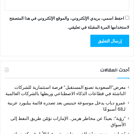
احفظ اسمي، بريدي الإلكتروني، والموقع الإلكتروني في هذا المتصفح
لاستخدامها المرة المقبلة في تعليقي.
أحدث المقالات
معرض”السعودية تصنع المستقبل” فرصة استثمارية للشركات
الناشئة في قطاعات الذكاء الاصطناعي وربطها بالشركات العالمية
عمرو دياب يدخل موسوعة جينيس بعد تصدره قائمة بيلبورد عربية
لـ68 أسبوعًا
“رؤية”: بعيدًا عن مخاطر هرمز.. الإمارات تؤمّن طريق النفط إلى
الأسواق
“هوليف ريزيدنسز” تطلق مبيعات مشروعها الأول في كفردبيان