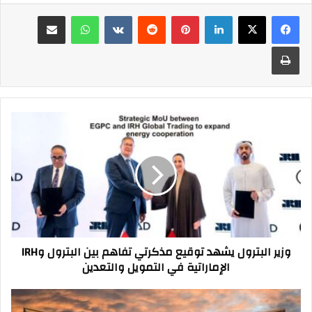
فيسبوك
‫X
لينكدإن
بينتيريست
واتساب
مشاركة عبر البريد
طباعة
وزير
البترول
يشهد
توقيع
مذكرتي
تفاهم
بين
البترول
وIRH
وزير البترول يشهد توقيع مذكرتي تفاهم بين البترول وIRH
الإماراتية
الإماراتية في التمويل والتعدين
في
التمويل
والتعدين
البنك
المركزي