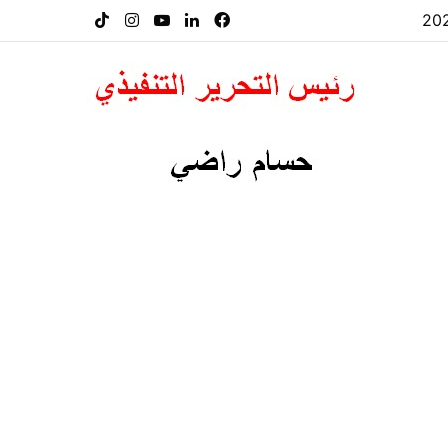
فيسبوك
لينكدإن
‫YouTube
انستقرام
‫TikTok