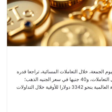
م الجمعة، خلال التعاملات المسائية، تراجعا قدره
5 جنيهات في الجرام مقارنة بسعره بمستهل التعاملات، و40 جنيها في سعر الجنيه الذهب؛
وذلك رغم صعود المعدن الأصفر في البورصة العالمية بنحو 3342 دولارا للأوقية خلال التداولات