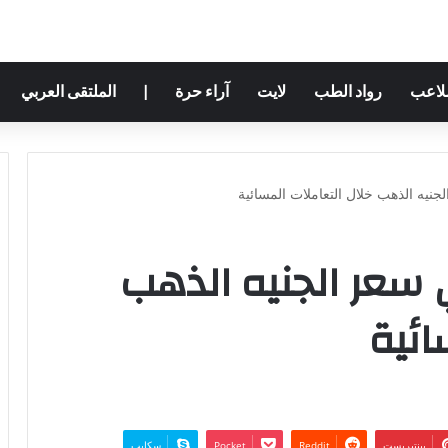
ملاعب
رواد الطب
لايت
آراء حرة
|
الملتقى العربي
في سعر الجنيه الذهب
ائية
بينتيريست
‫Pocket
سكايب