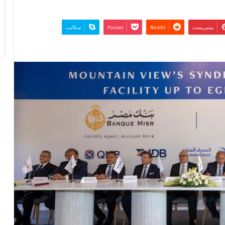
بينتيريست
‫Pocket
سكايب