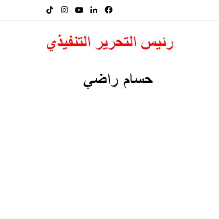
فيسبوك
لينكدإن
‫YouTube
انستقرام
‫TikTok