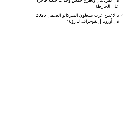
في كفردبيان وتطرح خمس وحدات جبلية فاخرة
على الخارطة
5 لاعبين عرب يشعلون الميركاتو الصيفي 2026
في أوروبا | إنفوجراف لـ”رؤية”