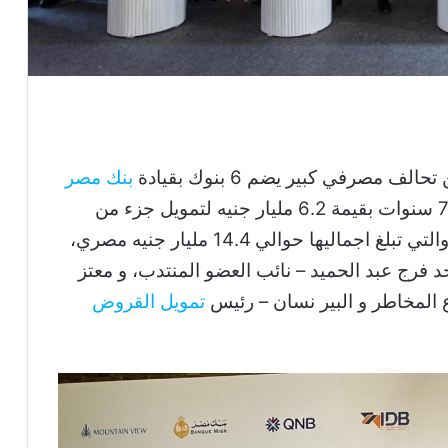
 مصرفي كبير يضم 6 بنوك بقيادة
بنك مصر
عقد تمويل مشترك طويل الأجل بحد أقصى 7 سنوات بقيمة 6.2 مليار جنيه لتمويل جزء من
التكلفة الاستثمارية لمشروع ماونتن فيو1.1، والتي تبلغ اجماليها حوالي 14.4 مليار جنيه مصري،
فرج عبد الحميد – نائب العضو المنتدب، و معتز
المخاطر و البير نسان – رئيس
تمويل القروض