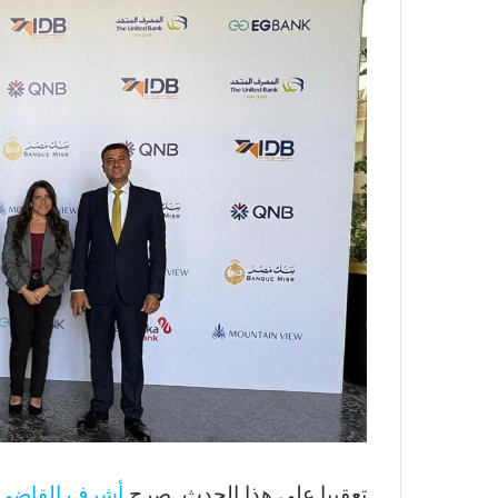
تعقيبا علي هذا الحدث, صرح
أشرف القاضي