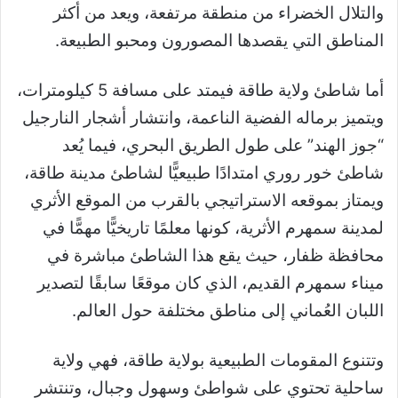
والتلال الخضراء من منطقة مرتفعة، ويعد من أكثر
المناطق التي يقصدها المصورون ومحبو الطبيعة.
أما شاطئ ولاية طاقة فيمتد على مسافة 5 كيلومترات،
ويتميز برماله الفضية الناعمة، وانتشار أشجار النارجيل
“جوز الهند” على طول الطريق البحري، فيما يُعد
شاطئ خور روري امتدادًا طبيعيًّا لشاطئ مدينة طاقة،
ويمتاز بموقعه الاستراتيجي بالقرب من الموقع الأثري
لمدينة سمهرم الأثرية، كونها معلمًا تاريخيًّا مهمًّا في
محافظة ظفار، حيث يقع هذا الشاطئ مباشرة في
ميناء سمهرم القديم، الذي كان موقعًا سابقًا لتصدير
اللبان العُماني إلى مناطق مختلفة حول العالم.
وتتنوع المقومات الطبيعية بولاية طاقة، فهي ولاية
ساحلية تحتوي على شواطئ وسهول وجبال، وتنتشر