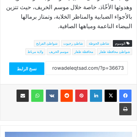
وهدوئها الأخّاذ، خاصة خلال موسم الخريف، حيث تتزين
بالأجواء الضبابية والمناظر الخلابة، وتمتاز برمالها
البيضاء الناعمة ومياهها الصافية.
الوسوم
شاطئ الحوطة
شاطئ رخيوت
شواطئ الفزايح
شواطئ محافظة ظفار
محافظة ظفار
موسم الخريف
ولاية مرباط
نسخ الرابط
فيسبوك
‫X
لينكدإن
بينتيريست
واتساب
مشاركة عبر البريد
طباعة
سلطنة