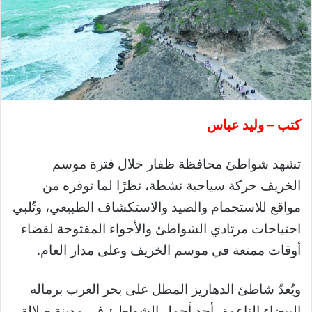
كتب – وليد عباس
تشهد شواطئ محافظة ظفار خلال فترة موسم
الخريف حركة سياحية نشطة، نظرًا لما توفره من
مواقع للاستجمام والصيد والاستكشاف الطبيعي، وتُلبي
احتياجات مرتادي الشواطئ والأجواء المفتوحة لقضاء
أوقات ممتعة في موسم الخريف وعلى مدار العام.
ويُعدّ شاطئ الدهاريز المطل على بحر العرب برماله
البيضاء الناعمة، أحد أجمل الشواطئ في مدينة صلالة،