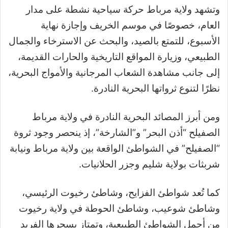
وتشهد ولاية مرباط ‏حركة سياحية نشطة على مدار
العام، خصوصًا في موسم الخريف وإجازة نهاية
الأسبوع، للتمتع بالصيد، والبحث عن الاسترخاء والجمال
الطبيعي، وزيارة المواقع التاريخية والحارات القديمة،
إلى جانب مشاهدة الشعاب المرجانية والأمواج البحرية،
نظرًا لتنوع ثرواتها البحرية النادرة.
ومن أبرز المصائد البحرية النادرة في ولاية مرباط
الصفيلح “أذن البحر” ‏و”الشارخة”، إذ ينحصر وجود ثروة
“الصفيلح” في الشواطئ الواقعة بين ولاية مرباط ونيابة
شربثات بولاية شليم وجزر الحلانيات.
كما تُعد شواطئ الفزايح، وشاطئ رخيوت الرئيسي،
وشاطئ شوعيب، وشاطئ الحوطة في ولاية رخيوت
من أجمل الشواطئ الطبيعية، وتمتاز بسحرها الفريد