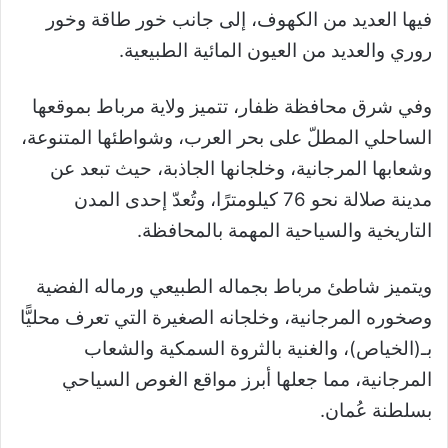
فيها العديد من الكهوف، إلى جانب خور طاقة وخور
روري والعديد من العيون المائية الطبيعية.
وفي شرق محافظة ظفار، تتميز ولاية مرباط بموقعها
الساحلي المطلّ على بحر العرب، وشواطئها المتنوعة،
وشعابها المرجانية، وخلجانها الجاذبة، حيث تبعد عن
مدينة صلالة نحو 76 كيلومترًا، وتُعدّ إحدى ‏المدن
‏التاريخية والسياحية المهمة ‏بالمحافظة.
ويتميز شاطئ مرباط بجماله الطبيعي ورماله الفضية
وصخوره المرجانية، وخلجانه الصغيرة التي تعرف محليًّا
بـ(الخياص)، والغنية بالثروة السمكية والشعاب
المرجانية، مما جعلها أبرز مواقع الغوص السياحي
بسلطنة عُمان.