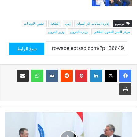
الوسوم
إدارة انبعاثات غاز الميثان
إيني
الطاقة
خفض الانبعاثات
مركز التميز للتحول الطاقي
وزارة البترول
وزير البترول
نسخ الرابط
فيسبوك
‫X
لينكدإن
بينتيريست
واتساب
مشاركة عبر البريد
طباعة
وزير
البترول
يتقدم
بالتهنئة