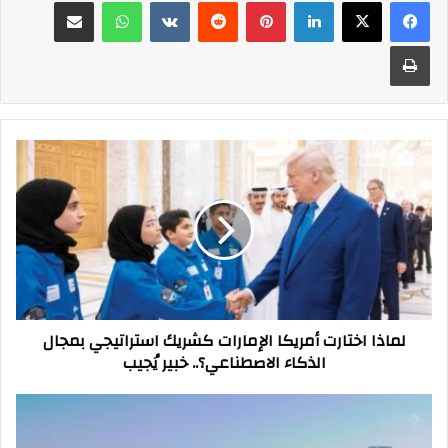
فيسبوك
‫X
لينكدإن
بينتيريست
واتساب
مشاركة عبر البريد
طباعة
لماذا
اختارت
أمريكا
الإمارات
كشريك
استراتيجي
بمجال
الذكاء
الاصطناعي؟..
لماذا اختارت أمريكا الإمارات كشريك استراتيجي بمجال
خبير
الذكاء الاصطناعي؟.. خبير يُجيب
يُجيب
محمد
العبار:
الإمارات