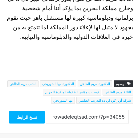
وخارج مملكة البحرين بما يؤكد أننا أمام شخصية
برلمانية ودبلوماسية كبيرة لها مستقبل باهر حيث تقوم
بجهود لا مثيل لها لإعلاء دور المملكة لما تتمتع به من
خبرة في العلاقات الدولية والدبلوماسية والنيابية.
الوسوم
الدكتورة مريم الظاعن
الدكتورة مها الشوربجي
النائب مريم الظاعن
النائبة مريم الظاعن
توصيات مؤتمر الطفولة المبكرة البحرين
شركة أونر كود لريادة التدريب التعليمي
مها الشوربجي
نسخ الرابط