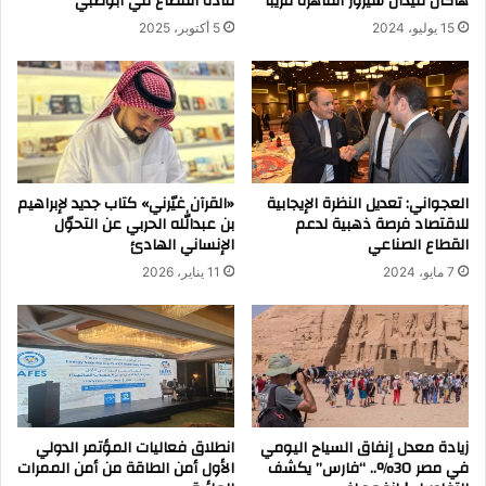
هاكان فيدان سيزور القاهرة قريبا
قادة القطاع في أبوظبي
15 يوليو، 2024
5 أكتوبر، 2025
العجواني: تعديل النظرة الإيجابية
«القرآن غيّرني» كتاب جديد لإبراهيم
للاقتصاد فرصة ذهبية لدعم
بن عبدالله الحربي عن التحوّل
القطاع الصناعي
الإنساني الهادئ
7 مايو، 2024
11 يناير، 2026
زيادة معدل إنفاق السياح اليومي
انطلاق فعاليات المؤتمر الدولي
في مصر 30%.. “فارس” يكشف
الأول أمن الطاقة من أمن الممرات