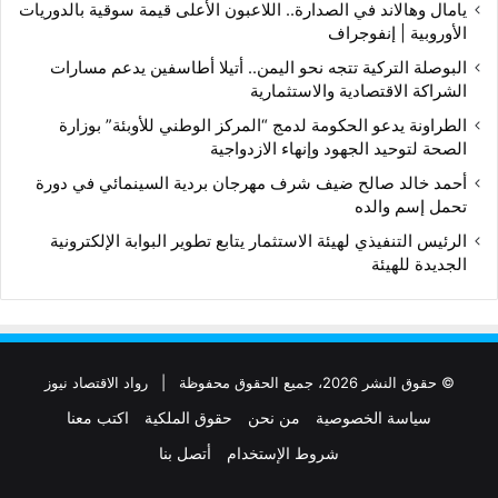
يامال وهالاند في الصدارة.. اللاعبون الأعلى قيمة سوقية بالدوريات
الأوروبية | إنفوجراف
البوصلة التركية تتجه نحو اليمن.. أتيلا أطاسفين يدعم مسارات
الشراكة الاقتصادية والاستثمارية
الطراونة يدعو الحكومة لدمج “المركز الوطني للأوبئة” بوزارة
الصحة لتوحيد الجهود وإنهاء الازدواجية
أحمد خالد صالح ضيف شرف مهرجان بردية السينمائي في دورة
تحمل إسم والده
الرئيس التنفيذي لهيئة الاستثمار يتابع تطوير البوابة الإلكترونية
الجديدة للهيئة
© حقوق النشر 2026، جميع الحقوق محفوظة |
رواد الاقتصاد نيوز
سياسة الخصوصية
من نحن
حقوق الملكية
اكتب معنا
شروط الإستخدام
أتصل بنا