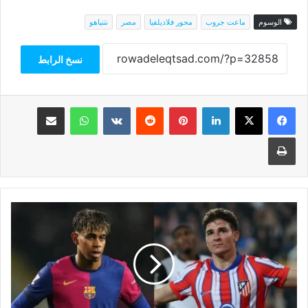
الوسوم
ماعت جروب
محور فلاديلفيا
مصر
نتنياهو
نسخ الرابط
فيسبوك
‫X
لينكدإن
بينتيريست
واتساب
مشاركة عبر البريد
طباعة
برشلونة
يتفوق
على
أتلتيكو
مدريد
في
تاريخ