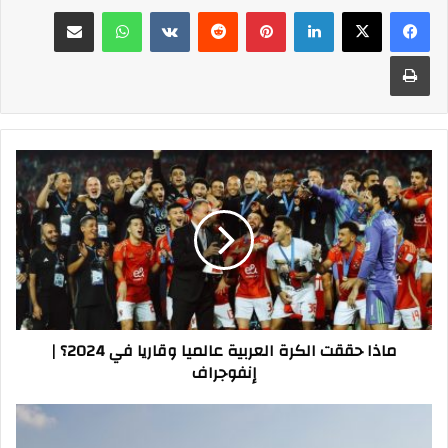
فيسبوك
‫X
لينكدإن
بينتيريست
واتساب
مشاركة عبر البريد
طباعة
ماذا
حققت
الكرة
العربية
عالميا
وقاريا
في
2024؟
|
ماذا حققت الكرة العربية عالميا وقاريا في 2024؟ |
إنفوجراف
إنفوجراف
رغم
أزمات