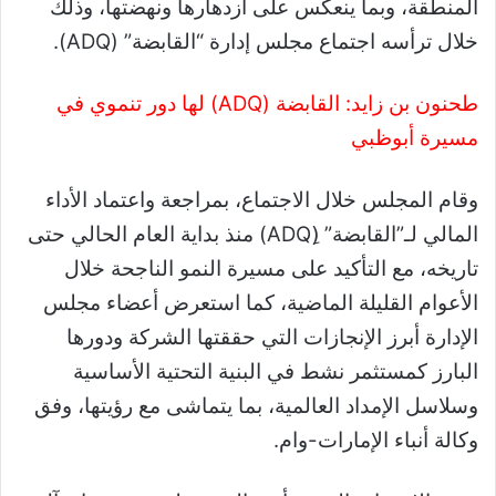
المنطقة، وبما ينعكس على ازدهارها ونهضتها، وذلك
خلال ترأسه اجتماع مجلس إدارة “القابضة” (ADQ).
طحنون بن زايد: القابضة (ADQ) لها دور تنموي في
مسيرة أبوظبي
وقام المجلس خلال الاجتماع، بمراجعة واعتماد الأداء
المالي لـ”القابضة” (ِADQ) منذ بداية العام الحالي حتى
تاريخه، مع التأكيد على مسيرة النمو الناجحة خلال
الأعوام القليلة الماضية، كما استعرض أعضاء مجلس
الإدارة أبرز الإنجازات التي حققتها الشركة ودورها
البارز كمستثمر نشط في البنية التحتية الأساسية
وسلاسل الإمداد العالمية، بما يتماشى مع رؤيتها، وفق
وكالة أنباء الإمارات-وام.