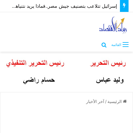
إسرائيل تتلاعب بتصنيف جيش مصر..فماذا يريد نتنياهو؟ “ماعت” تُجيب | فيديو
بحث عن
القائمة
الرئيسية
/
آخر الأخبار