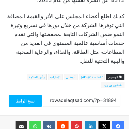
31.2% عن الفترة نفسها من عام 2023.
كذلك اطلع أعضاء المجلس على الأثر والقيمة المضافة
التي توفرها الشركة من خلال دورها في تسريع وتيرة
النمو ضمن الشركات التابعة لمحفظتها والتي تقدم
خدمات أساسية عالمية المستوى في العديد من
القطاعات، مثل الطاقة، والغذاء، والرعاية الصحية،
والبنية التحتية للنقل.
الوسوم
"القابضة "(ADQ)
أبوظبي
الإمارات
رأس الحكمة
طحنون بن زايد
نسخ الرابط
فيسبوك
‫X
لينكدإن
بينتيريست
واتساب
مشاركة عبر البريد