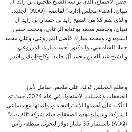
حضر الاجتماع، الذي ترأسه الشيخ طحنون بن زايد آل
نهيان، أعضاء مجلس إدارة “القابضة” (ADQ) الجديد،
والذي ضم كلا من الشيخ زايد بن حمدان بن زايد آل
نهيان، وجاسم محمد بوعتابه الزعابي، ومحمد حسن
السويدي، ومحمد مبارك فاضل المزروعي، وعلي محمد
حماد الشامسي، والدكتور أحمد مبارك المزروعي،
والشيخ عبدالله بن محمد آل حامد، وكاج-إريك ريلاندر.
واطلع المجلس كذلك على ملخص شامل لأبرز
الصفقات وعمليات الاستحواذ في عام 2024، حيث تم
التأكيد على أهميتها الإستراتيجية ومواءمتها مع مساعي
الشركة، وشملت هذه الصفقات قيام شركة “القابضة”
(ADQ) باستثمار 35 مليار دولار لتحويل منطقة رأس