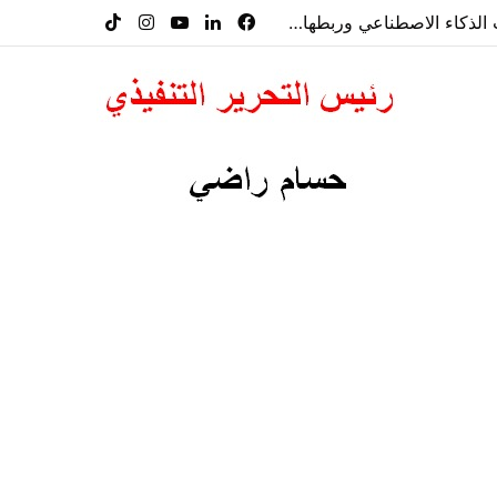
معرض”السعودية تصنع المستقبل” فرصة استثمارية للشركات الناشئة في قطاعات الذكاء الاصطناعي وربطها بالشركات العالمية
فيسبوك
لينكدإن
‫YouTube
انستقرام
‫TikTok