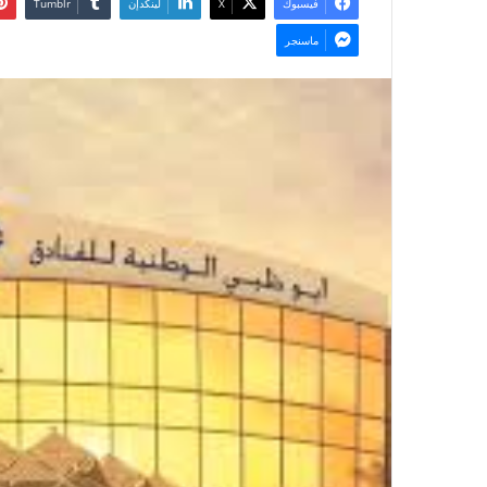
فيسبوك
‫X
لينكدإن
ماسنجر