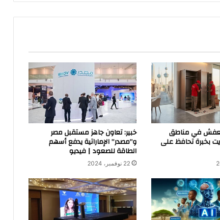
لعفش في مناطق
خبير: تعاون جاهز مستقبل مصر
يت بخبرة تحافظ على
و”مصدر” الإماراتية يدفع أسهم
الطاقة للصعود | فيديو
22 نوفمبر، 2024