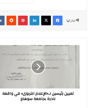
فيسبوك
‫X
لينكدإن
بينتيريست
شاركها
تعيين
رئيسين
لـ«الإعلام
التربوى»
في
واقعة
نادرة
بجامعة
سوهاج
تعيين رئيسين لـ«الإعلام التربوى» في واقعة
نادرة بجامعة سوهاج