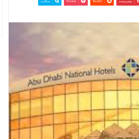
بينتيريست
‫Pocket
سكايب