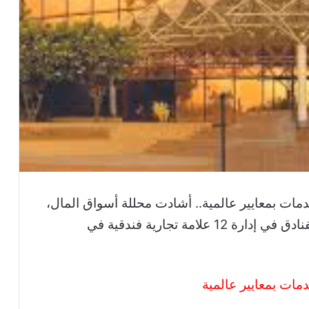
مات بمعايير عالمية.. أشادت محللة أسواق المال،
رانيا جول، بكفاءة شركة أبوظبي الوطنية للفنادق في إدارة 12 علامة تجارية فندقية في
مات بمعايير عالمية