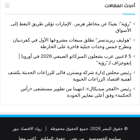
أحدث المقالات
“رؤية”: بعيدًا عن مخاطر هرمز.. الإمارات تؤمّن طريق النفط إلى
الأسواق
“هوليف ريزيدنسز” تطلق مبيعات مشروعها الأول في كفردبيان
وتطرح خمس وحدات جبلية فاخرة على الخارطة
5 لاعبين عرب يشعلون الميركاتو الصيفي 2026 في أوروبا |
إنفوجراف لـ”رؤية”
رئيس مجلس إدارة شركة ويسترن فالى للزراعات الحديثة يكشف
أهمية اقتصاد الزراعات الحيوية
رئيس «الفجر ميديكال»: انتهينا من تطوير مستشفى «رأس
الحكمة» وفق أعلى معايير الجودة
© حقوق النشر 2026، جميع الحقوق محفوظة |
رواد الاقتصاد نيوز
سياسة الخصوصية
من نحن
حقوق الملكية
اكتب معنا