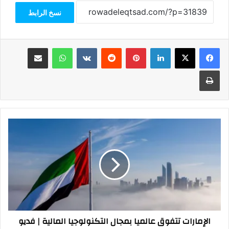
نسخ الرابط
فيسبوك
‫X
لينكدإن
بينتيريست
واتساب
مشاركة عبر البريد
طباعة
الإمارات
تتفوق
عالميا
بمجال
التكنولوجيا
المالية
|
فديو
الإمارات تتفوق عالميا بمجال التكنولوجيا المالية | فديو