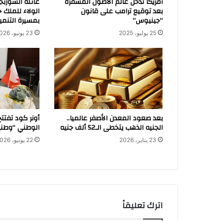
أمريكا تدخل عالم الأصول المشفرة
عائلة الشوربج
بعد توقيع ترامب على قانون
الولاء للملك
“جينيوس”
بمسيرة التنمية
25 يوليو، 2025
23 يونيو، 2026
بعد صعود المعدن الأصفر عالميا..
أونر كود تفتتح
الجنيه الذهب يتخطى الـ52 ألف جنيه
الوطني “وطني.
23 يناير، 2026
22 يونيو، 2026
اترك تعليقاً