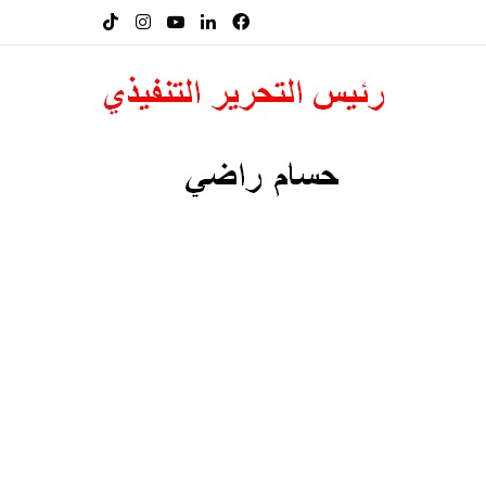
فيسبوك
لينكدإن
‫YouTube
انستقرام
‫TikTok