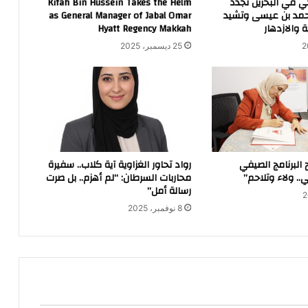
ي في البحرين تجدد
Kifah Bin Hussein Takes the Helm
 حمد بن عيسى وتشيد
as General Manager of Jabal Omar
 والازدهار
Hyatt Regency Makkah
25 ديسمبر، 2025
 البرنامج الصيفي
رواد تحاور الغزاوية آية كلاب.. سفيرة
. ولاء وتلاحم”
محاربات السرطان: “لم أهزم.. بل صرت
رسالة أمل”
8 نوفمبر، 2025