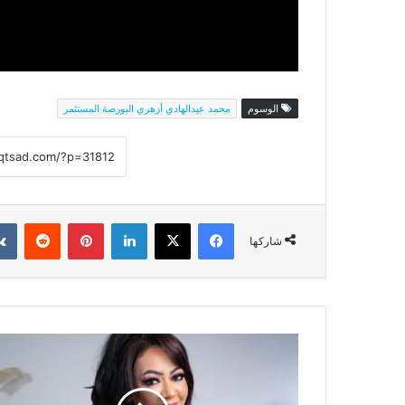
الوسوم
محمد عبدالهادي أزهري البورصة المستثمر
فيسبوك
‫X
لينكدإن
بينتيريست
شاركها
لبنى
أحمد:
اللؤلؤ
وصفة