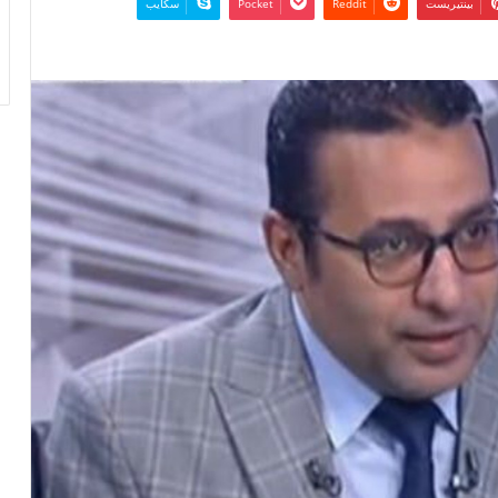
بينتيريست
‫Pocket
سكايب