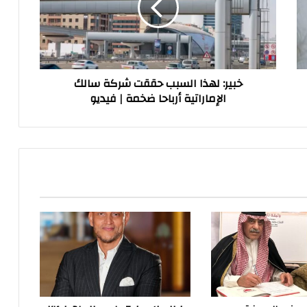
شركة
سالك
الإماراتية
أرباحا
ضخمة
خبير: لهذا السبب حققت شركة سالك
|
الإماراتية أرباحا ضخمة | فيديو
فيديو