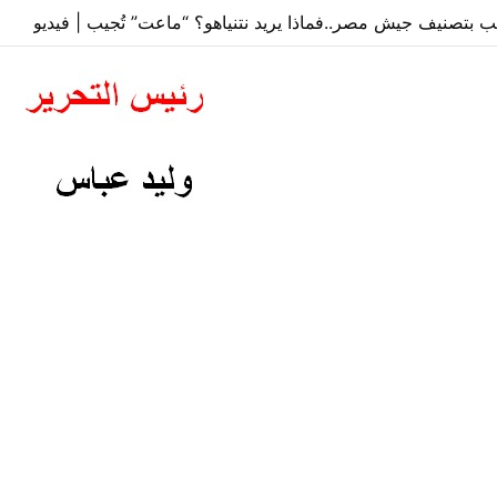
عب بتصنيف جيش مصر..فماذا يريد نتنياهو؟ “ماعت” تُجيب | فيديو