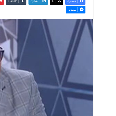
فيسبوك
‫X
لينكدإن
ماسنجر